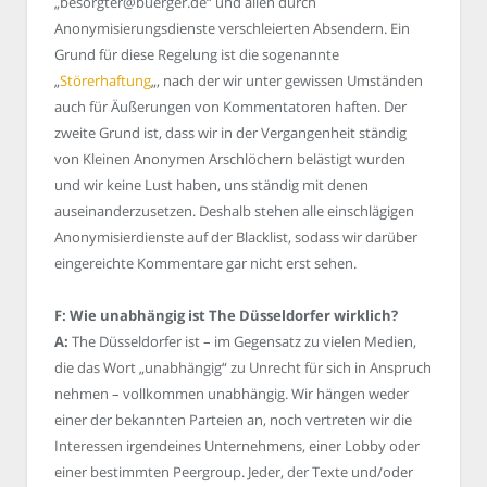
„besorgter@buerger.de“ und allen durch
Anonymisierungsdienste verschleierten Absendern. Ein
Grund für diese Regelung ist die sogenannte
„
Störerhaftung
„, nach der wir unter gewissen Umständen
auch für Äußerungen von Kommentatoren haften. Der
zweite Grund ist, dass wir in der Vergangenheit ständig
von Kleinen Anonymen Arschlöchern belästigt wurden
und wir keine Lust haben, uns ständig mit denen
auseinanderzusetzen. Deshalb stehen alle einschlägigen
Anonymisierdienste auf der Blacklist, sodass wir darüber
eingereichte Kommentare gar nicht erst sehen.
F: Wie unabhängig ist The Düsseldorfer wirklich?
A:
The Düsseldorfer ist – im Gegensatz zu vielen Medien,
die das Wort „unabhängig“ zu Unrecht für sich in Anspruch
nehmen – vollkommen unabhängig. Wir hängen weder
einer der bekannten Parteien an, noch vertreten wir die
Interessen irgendeines Unternehmens, einer Lobby oder
einer bestimmten Peergroup. Jeder, der Texte und/oder