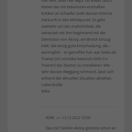
hier sehr, aber hier liegst Du etwas falsch.
Keiner der mir bekannten ersthaften
Kritiker an Schaefer stellt dessen Kölsche
Herkunft in den Mittelpunkt. Es geht
vielmehr um die Unehrlichkeit, die
seinerzeit mit ihm beginnend mit der
Demission von Aksoy, am Broich Einzug
hielt. Die einzig gute Entscheidung, die –
womöglich – er getroffen hat, war Sinke als
Trainer (ich schreibe bewusst nicht Co-
Trainer!) der Zwoten zu installieren. Wie
sehr dessen Weggang schmerzt, lässt sich
anhand der aktuellen Situation absehen.
Liebe Grüße
Mike
RORE
am
13.12.2022 10:56
Das mit Tashkin Aksoy grenzte schon an