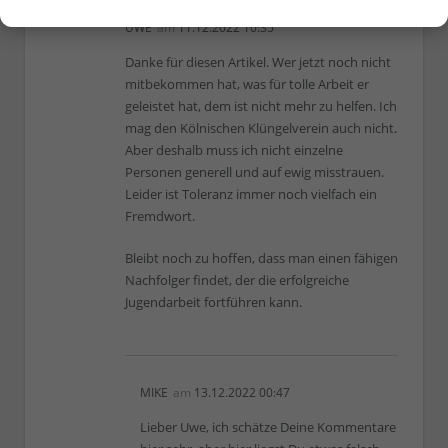
UWE
am
11.12.2022 10:35
Danke für diesen Artikel. Wer jetzt noch nicht
mitbekommen hat, was für tolle Arbeit er
geleistet hat, dem ist nicht mehr zu helfen. Ich
mag den Kölnischen Klüngelverein auch nicht.
Aber deshalb muss ich nicht einzelne
Personen generell und auf ewig misstrauen.
Leider ist Toleranz immer noch vielfach ein
Fremdwort.
Bleibt noch zu hoffen, dass man einen fähigen
Nachfolger findet, der die erfolgreiche
Jugendarbeit fortführen kann.
MIKE
am
13.12.2022 00:47
Lieber Uwe, ich schätze Deine Kommentare