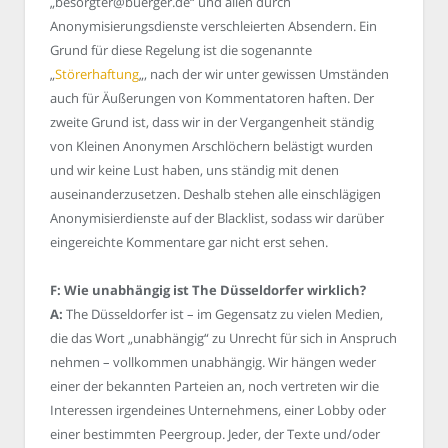
„besorgter@buerger.de“ und allen durch
Anonymisierungsdienste verschleierten Absendern. Ein
Grund für diese Regelung ist die sogenannte
„
Störerhaftung
„, nach der wir unter gewissen Umständen
auch für Äußerungen von Kommentatoren haften. Der
zweite Grund ist, dass wir in der Vergangenheit ständig
von Kleinen Anonymen Arschlöchern belästigt wurden
und wir keine Lust haben, uns ständig mit denen
auseinanderzusetzen. Deshalb stehen alle einschlägigen
Anonymisierdienste auf der Blacklist, sodass wir darüber
eingereichte Kommentare gar nicht erst sehen.
F: Wie unabhängig ist The Düsseldorfer wirklich?
A:
The Düsseldorfer ist – im Gegensatz zu vielen Medien,
die das Wort „unabhängig“ zu Unrecht für sich in Anspruch
nehmen – vollkommen unabhängig. Wir hängen weder
einer der bekannten Parteien an, noch vertreten wir die
Interessen irgendeines Unternehmens, einer Lobby oder
einer bestimmten Peergroup. Jeder, der Texte und/oder