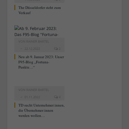
The Düsseldorfer steht zum
Verkauf
VON
RAINER BARTEL
22.12.2022
2
Neu ab 9. Januar 2023: Unser
F95-Blog „Fortuna-
Punkte…“
VON
RAINER BARTEL
01.11.2022
4
TD sucht Unternehmer:innen,
die Übernehmer:innen
werden wollen…