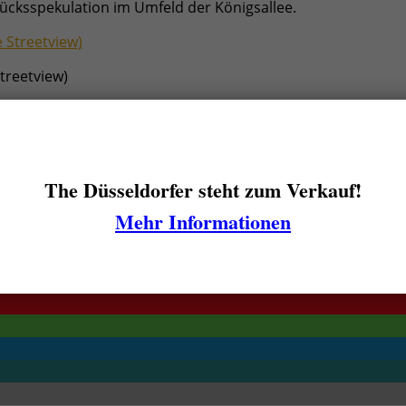
cksspekulation im Umfeld der Königsallee.
treetview)
tsseite (Ostseite) in Familienbesitz, vorwiegend gehörten s
ben. In den Fünfzigerjahren kamen die ersten Verkäufe. Da
 wollten Teil der nun zur Einkaufsmeile gewordenen Scha
einen Neubau errichten.
The Düsseldorfer steht zum Verkauf!
iener Bestand. 2007 wurde es ersetzt durch einen eher sc
Mehr Informationen
ist.