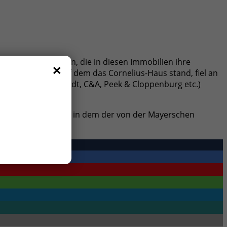
×
ie den Unternehmern, die in diesen Immobilien ihre
s Grundstück, auf dem das Cornelius-Haus stand, fiel an
dowstraße (Karstadt, C&A, Peek & Cloppenburg etc.)
hmucklosen Neubau, in dem der von der Mayerschen