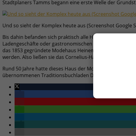
Stadtplaners Tamms begann eine erste Welle der Grundstü
Und so sieht der Komplex heute aus (Screenshot Google S
Bis dahin befanden sich praktisch alle Häuser der Geschäf
Ladengeschäfte oder gastronomischen Einrichtungen betrie
das 1853 gegründete Modehaus Heinemann. Dessen Inhaber
werden. Also ließen sie das Cornelius-Haus abreißen und 
Rund 50 Jahre hatte dieses Haus der Mode für Besserverd
übernommenen Traditionsbuchladen Droste Hauptmieter 