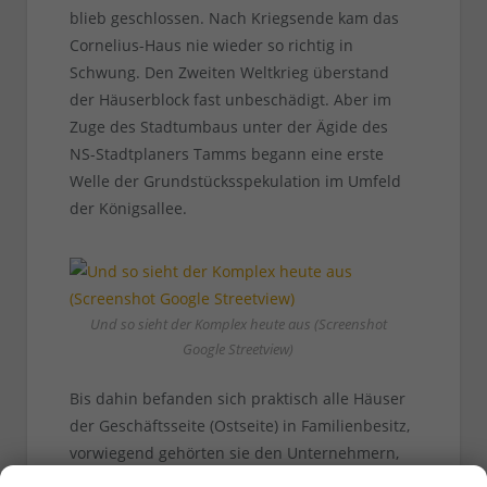
blieb geschlossen. Nach Kriegsende kam das
Cornelius-Haus nie wieder so richtig in
Schwung. Den Zweiten Weltkrieg überstand
der Häuserblock fast unbeschädigt. Aber im
Zuge des Stadtumbaus unter der Ägide des
NS-Stadtplaners Tamms begann eine erste
Welle der Grundstücksspekulation im Umfeld
der Königsallee.
Und so sieht der Komplex heute aus (Screenshot
Google Streetview)
Bis dahin befanden sich praktisch alle Häuser
der Geschäftsseite (Ostseite) in Familienbesitz,
vorwiegend gehörten sie den Unternehmern,
die in diesen Immobilien ihre Ladengeschäfte