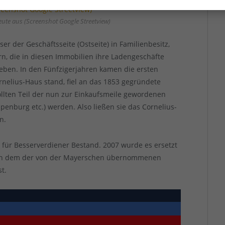
ute aus (Screenshot Google Streetview)
er der Geschäftsseite (Ostseite) in Familienbesitz,
, die in diesen Immobilien ihre Ladengeschäfte
eben. In den Fünfzigerjahren kamen die ersten
nelius-Haus stand, fiel an das 1853 gegründete
ten Teil der nun zur Einkaufsmeile gewordenen
penburg etc.) werden. Also ließen sie das Cornelius-
n.
 für Besserverdiener Bestand. 2007 wurde es ersetzt
 in dem der von der Mayerschen übernommenen
t.