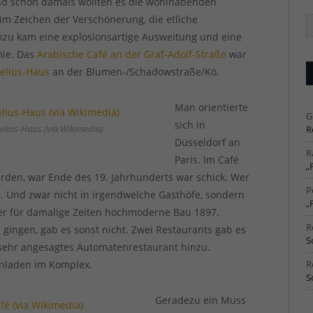
d schon damals wollten es die wohlhabenden
im Zeichen der Verschönerung, die etliche
Ä
Ar
nzu kam eine explosionsartige Ausweitung und eine
mie. Das
Arabische Café an der Graf-Adolf-Straße
war
elius-Haus
an der Blumen-/Schadowstraße/Kö.
Man orientierte
G
sich in
elius-Haus (via Wikimedia)
R
Düsseldorf an
R
Paris. Im Café
„
rden, war Ende des 19. Jahrhunderts war schick. Wer
P
en. Und zwar nicht in irgendwelche Gasthöfe, sondern
„
der für damalige Zeiten hochmoderne Bau 1897.
R
 gingen, gab es sonst nicht. Zwei Restaurants gab es
S
sehr angesagtes Automatenrestaurant hinzu.
enladen im Komplex.
R
S
Geradezu ein Muss