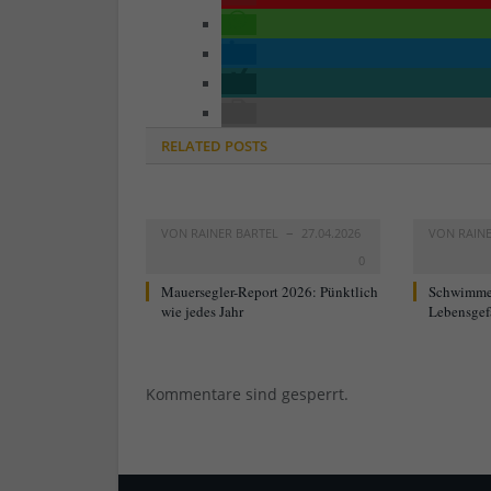
RELATED
POSTS
VON
RAINER BARTEL
27.04.2026
VON
RAIN
0
Mauersegler-Report 2026: Pünktlich
Schwimme
wie jedes Jahr
Lebensgef
Kommentare sind gesperrt.