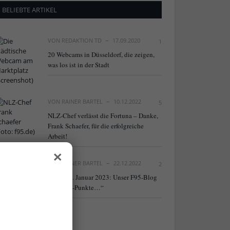
BELIEBTE ARTIKEL
VON
REDAKTION TD
17.09.2020
1
20 Webcams in Düsseldorf, die zeigen,
was los ist in der Stadt
VON
RAINER BARTEL
10.12.2022
5
NLZ-Chef verlässt die Fortuna – Danke,
Frank Schaefer, für die erfolgreiche
Arbeit!
×
VON
RAINER BARTEL
22.12.2022
2
Neu ab 9. Januar 2023: Unser F95-Blog
„Fortuna-Punkte…“