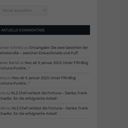
ltere
tikel
AKTUELLE KOMMENTARE
ünter Schmitz
zu
Ortsangabe: Die zwei Gesichter der
ethelstraße – zwischen Einkaufsmeile und Puff
ainer Bartel
zu
Neu ab 9. Januar 2023: Unser F95-Blog
Fortuna-Punkte…“
etra
zu
Neu ab 9. Januar 2023: Unser F95-Blog
Fortuna-Punkte…“
ore
zu
NLZ-Chef verlässt die Fortuna – Danke, Frank
chaefer, für die erfolgreiche Arbeit!
oRe
zu
NLZ-Chef verlässt die Fortuna – Danke, Frank
chaefer, für die erfolgreiche Arbeit!