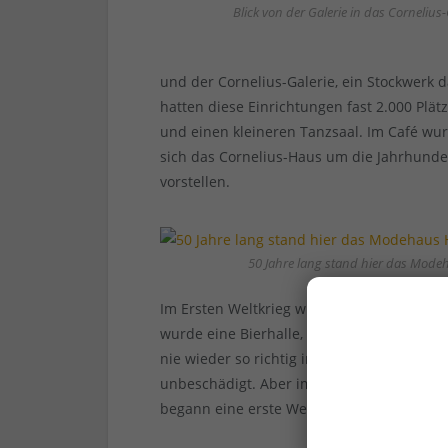
Blick von der Galerie in das Cornelius
und der Cornelius-Galerie, ein Stockwerk 
hatten diese Einrichtungen fast 2.000 Plät
und einen kleineren Tanzsaal. Im Café w
sich das Cornelius-Haus um die Jahrhund
vorstellen.
50 Jahre lang stand hier das Mode
Im Ersten Weltkrieg wurde das Angebot st
wurde eine Bierhalle, die Galerie blieb g
nie wieder so richtig in Schwung. Den Zwe
unbeschädigt. Aber im Zuge des Stadtumb
begann eine erste Welle der Grundstückss