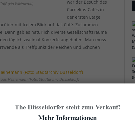
war der Besuch des
-Café (via Wikimedia)
Cornelius-Cafés in
der ersten Etage
darüber mit freiem Blick auf das Café. Zusammen
ze. Dann gab es natürlich diverse Gesellschaftsräume
urden täglich zweimal Konzerte angeboten. Man muss
ertwende als Treffpunkt der Reichen und Schönen
haus Heinemann (Foto: Stadtarchiv Düsseldorf)
ark eingeschränkt, aus einem der beiden Restaurants
eschlossen. Nach Kriegsende kam das Cornelius-Haus
The Düsseldorfer steht zum Verkauf!
iten Weltkrieg überstand der Häuserblock fast
Mehr Informationen
aus unter der Ägide des NS-Stadtplaners Tamms
pekulation im Umfeld der Königsallee.