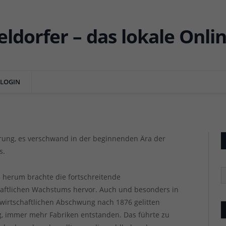
nomien (10): Das Cornelius-
Schadowstraße/Kö
LOGIN
NTS
Das Corneliushaus an der Ecke Bl
Das Corneliushaus an der Ecke Bl
erung, es verschwand in der beginnenden Ära der
s.
R
herum brachte die fortschreitende
chaftlichen Wachstums hervor. Auch und besonders in
wirtschaftlichen Abschwung nach 1876 gelitten
g, immer mehr Fabriken entstanden. Das führte zu