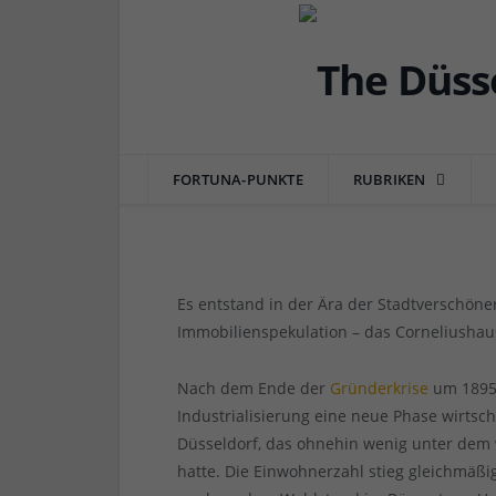
DÜSSEL-HISTÖRCHEN
Verschwundene Gastro
Haus an der Blumen-/
FORTUNA-PUNKTE
RUBRIKEN
von
RAINER BARTEL
am
18.12.2022
0 COMME
Es entstand in der Ära der Stadtverschön
Immobilienspekulation – das Corneliushau
Nach dem Ende der
Gründerkrise
um 1895 
Industrialisierung eine neue Phase wirts
Düsseldorf, das ohnehin wenig unter dem 
hatte. Die Einwohnerzahl stieg gleichmäßi