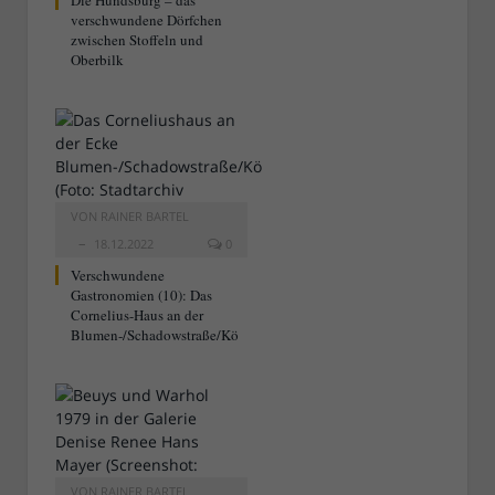
Die Hundsburg – das
verschwundene Dörfchen
zwischen Stoffeln und
Oberbilk
VON
RAINER BARTEL
18.12.2022
0
Verschwundene
Gastronomien (10): Das
Cornelius-Haus an der
Blumen-/Schadowstraße/Kö
VON
RAINER BARTEL