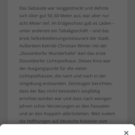
Das Gebäude war langgestreckt und dehnte
sich über gut 50, 60 Meter aus, war aber nur
acht Meter tief. Im Erdgeschoss gab es Läden –
unter anderem ein Tabakgeschäft – und das
erste Selbstbedienungsrestaurant der Stadt.
Außerdem betrieb Christian Winter mit der
„Düsseldorfer Wunderhalle“ dort das erste
Düsseldorfer Lichtspielhaus. Dieses Kino war
der Ausgangspunkt für die vielen
Lichtspielhäuser, die nach und nach in der
Umgebung entstanden. Zeitzeugen berichten,
dass der Bau nicht besonders sorgfältig
errichtet worden war und dass nach wenigen
Jahren schon Verzierungen an den Fassaden
und an den Kuppeln abbröckelten. Weil zudem
die Hoffnungen auf deutsche Kolonien vom
×
Tisch waren und die Begeisterung für das