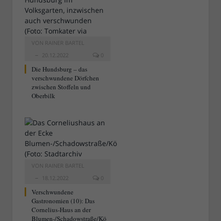
VON
RAINER BARTEL
20.12.2022
0
Die Hundsburg – das
verschwundene Dörfchen
zwischen Stoffeln und
Oberbilk
VON
RAINER BARTEL
18.12.2022
0
Verschwundene
Gastronomien (10): Das
Cornelius-Haus an der
Blumen-/Schadowstraße/Kö