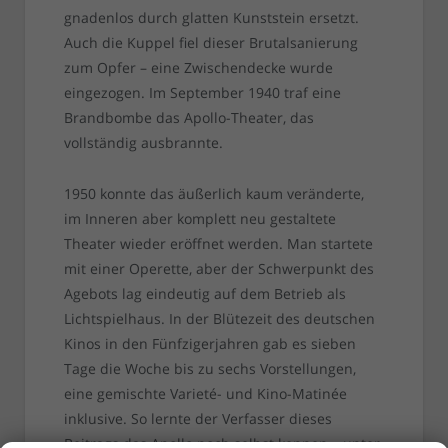
gnadenlos durch glatten Kunststein ersetzt.
Auch die Kuppel fiel dieser Brutalsanierung
zum Opfer – eine Zwischendecke wurde
eingezogen. Im September 1940 traf eine
Brandbombe das Apollo-Theater, das
vollständig ausbrannte.
1950 konnte das äußerlich kaum veränderte,
im Inneren aber komplett neu gestaltete
Theater wieder eröffnet werden. Man startete
mit einer Operette, aber der Schwerpunkt des
Agebots lag eindeutig auf dem Betrieb als
Lichtspielhaus. In der Blütezeit des deutschen
Kinos in den Fünfzigerjahren gab es sieben
Tage die Woche bis zu sechs Vorstellungen,
eine gemischte Varieté- und Kino-Matinée
inklusive. So lernte der Verfasser dieses
Beitrags das Apollo noch selbst kennen – unter