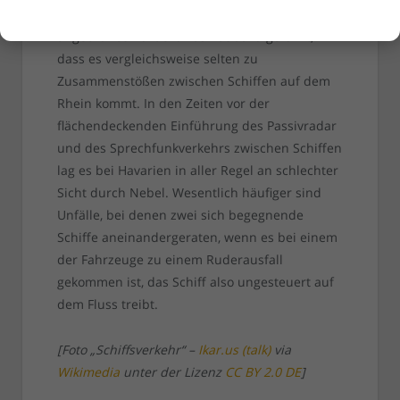
im Straßenverkehr irgendwann per Dekret
angeordnet wurden. Das hat dazu geführt,
dass es vergleichsweise selten zu
Zusammenstößen zwischen Schiffen auf dem
Rhein kommt. In den Zeiten vor der
flächendeckenden Einführung des Passivradar
und des Sprechfunkverkehrs zwischen Schiffen
lag es bei Havarien in aller Regel an schlechter
Sicht durch Nebel. Wesentlich häufiger sind
Unfälle, bei denen zwei sich begegnende
Schiffe aneinandergeraten, wenn es bei einem
der Fahrzeuge zu einem Ruderausfall
gekommen ist, das Schiff also ungesteuert auf
dem Fluss treibt.
[Foto „Schiffsverkehr“ –
Ikar.us (talk)
via
Wikimedia
unter der Lizenz
CC BY 2.0 DE
]