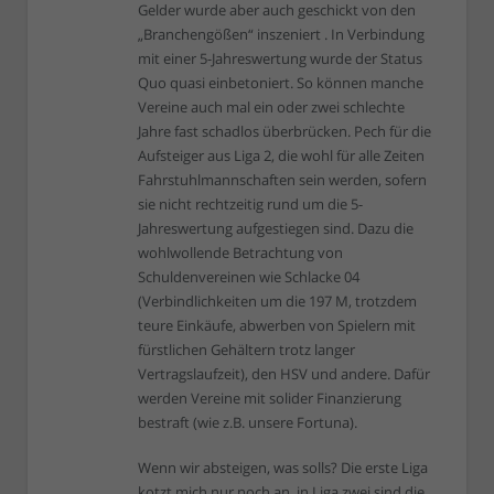
Gelder wurde aber auch geschickt von den
„Branchengößen“ inszeniert . In Verbindung
mit einer 5-Jahreswertung wurde der Status
Quo quasi einbetoniert. So können manche
Vereine auch mal ein oder zwei schlechte
Jahre fast schadlos überbrücken. Pech für die
Aufsteiger aus Liga 2, die wohl für alle Zeiten
Fahrstuhlmannschaften sein werden, sofern
sie nicht rechtzeitig rund um die 5-
Jahreswertung aufgestiegen sind. Dazu die
wohlwollende Betrachtung von
Schuldenvereinen wie Schlacke 04
(Verbindlichkeiten um die 197 M, trotzdem
teure Einkäufe, abwerben von Spielern mit
fürstlichen Gehältern trotz langer
Vertragslaufzeit), den HSV und andere. Dafür
werden Vereine mit solider Finanzierung
bestraft (wie z.B. unsere Fortuna).
Wenn wir absteigen, was solls? Die erste Liga
kotzt mich nur noch an, in Liga zwei sind die