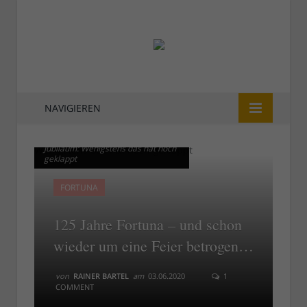
NAVIGIEREN
Karnevalswagen zum 125-Jahre-
Karnevalswagen zum 125-Jahre-
Jubiläum: Wenigstens das hat noch
Jubiläum: Wenigstens das hat noch
geklappt
geklappt
FORTUNA
125 Jahre Fortuna – und schon
wieder um eine Feier betrogen…
von
RAINER BARTEL
am
03.06.2020
1
COMMENT