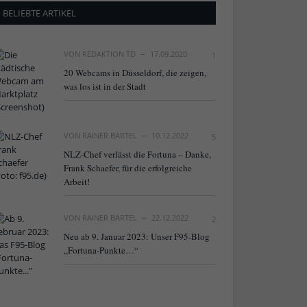
BELIEBTE ARTIKEL
VON
REDAKTION TD
17.09.2020
1
20 Webcams in Düsseldorf, die zeigen,
was los ist in der Stadt
VON
RAINER BARTEL
10.12.2022
5
NLZ-Chef verlässt die Fortuna – Danke,
Frank Schaefer, für die erfolgreiche
Arbeit!
VON
RAINER BARTEL
22.12.2022
2
Neu ab 9. Januar 2023: Unser F95-Blog
„Fortuna-Punkte…“