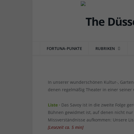
DÜSSEL-KULTUR & POP
13 Düsseldorfer Theate
von
RAINER BARTEL
am
16.12.2022
0 COMME
FORTUNA-PUNKTE
RUBRIKEN
In unserer wunderschönen Kultur-, Garten- 
denen regelmäßig Theater in einer seiner 
Liste ·
Das Savoy ist in die zweite Folge g
Bühnen gewidmet ist, auf denen nicht nur
Missverständnisse aufkommen: Unsere List
[
Lesezeit ca.
5
min
]