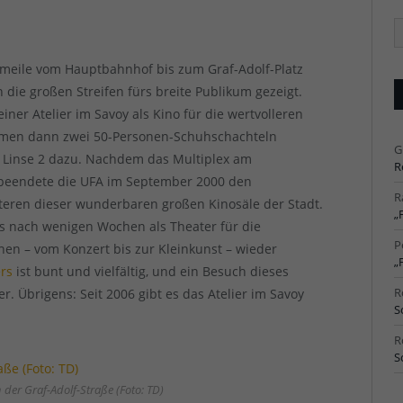
Ä
Ar
nomeile vom Hauptbahnhof bis zum Graf-Adolf-Platz
die großen Streifen fürs breite Publikum gezeigt.
iner Atelier im Savoy als Kino für die wertvolleren
 kamen dann zwei 50-Personen-Schuhschachteln
G
 Linse 2 dazu. Nachdem das Multiplex am
R
beendete die UFA im September 2000 den
R
iteren dieser wunderbaren großen Kinosäle der Stadt.
„
as nach wenigen Wochen als Theater für die
P
en – vom Konzert bis zur Kleinkunst – wieder
„
rs
ist bunt und vielfältig, und ein Besuch dieses
R
. Übrigens: Seit 2006 gibt es das Atelier im Savoy
S
R
S
der Graf-Adolf-Straße (Foto: TD)