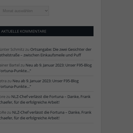
ltere
tikel
AKTUELLE KOMMENTARE
ünter Schmitz
zu
Ortsangabe: Die zwei Gesichter der
ethelstraße – zwischen Einkaufsmeile und Puff
ainer Bartel
zu
Neu ab 9. Januar 2023: Unser F95-Blog
Fortuna-Punkte…“
etra
zu
Neu ab 9. Januar 2023: Unser F95-Blog
Fortuna-Punkte…“
ore
zu
NLZ-Chef verlässt die Fortuna – Danke, Frank
chaefer, für die erfolgreiche Arbeit!
oRe
zu
NLZ-Chef verlässt die Fortuna – Danke, Frank
chaefer, für die erfolgreiche Arbeit!