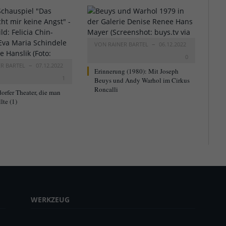
VON
RAINER BARTEL
06.12.2022
0
ER BARTEL
07.12.2022
Erinnerung (1980): Mit Joseph
1
Beuys und Andy Warhol im Cirkus
Roncalli
orfer Theater, die man
lte (1)
WERKZEUG