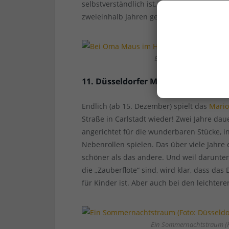
selbstverständlich ist. Kurz und gut: Ein 
zweieinhalb Jahren gehört zur ordentliche
Bei Oma Maus im Haus (F
11. Düsseldorfer Marionettentheate
Endlich (ab 15. Dezember) spielt das
Mario
Straße in Carlstadt wieder! Zwei Jahre dau
angerichtet für die wunderbaren Stücke, 
Nebenrollen spielen. Das über viele Jahre 
schöner als das andere. Und weil darunt
die „Zauberflöte“ sind, wird klar, dass da
für Kinder ist. Aber auch bei den leichtere
Ein Sommernachtstraum (Fo