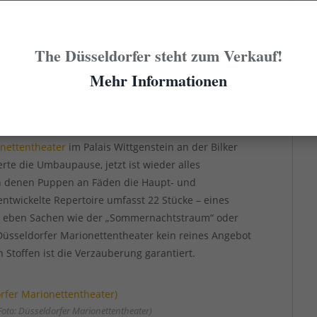
erster Besuch im Puppentheater im Alter ab
n Sozialisierung jedes Düsselmenschen.
The Düsseldorfer steht zum Verkauf!
Mehr Informationen
oto: Puppentheater Helmholtzstraße)
r
nettentheater
im Palais Wittgenstein an der Bilker
erte die Umbaupause, jetzt ist wieder alles
in denen Puppen an Fäden die Haupt- und
entwickelte Repertoire umfasst 22 Stücke – eines
er eben Sachen wie der „Sommernachtstraum“ oder
s Düsseldorfer Marionettentheater kein reines Angebot
n Stoffen ist die Verzauberung garantiert.
to: Düsseldorfer Marionettentheater)