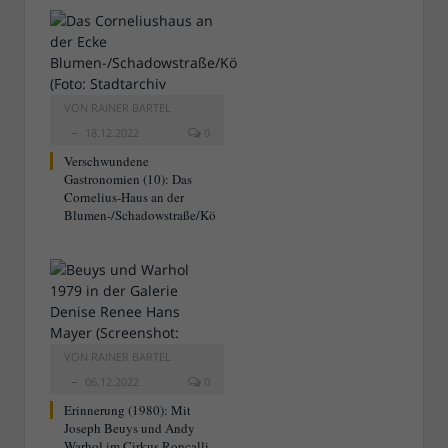
VON
RAINER BARTEL
18.12.2022
0
Verschwundene
Gastronomien (10): Das
Cornelius-Haus an der
Blumen-/Schadowstraße/Kö
VON
RAINER BARTEL
06.12.2022
0
Erinnerung (1980): Mit
Joseph Beuys und Andy
Warhol im Cirkus Roncalli