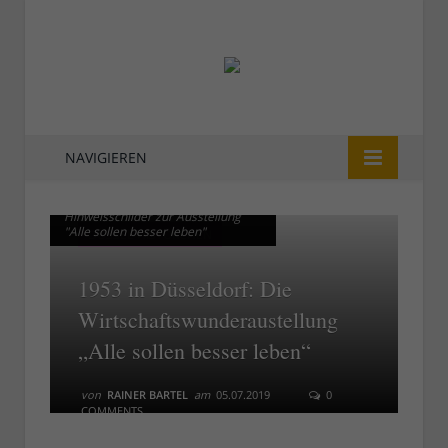
NAVIGIEREN
Arbeiter montieren die
Arbeiter montieren die
Hinweisschilder zur Ausstellung
Hinweisschilder zur Ausstellung
"Alle sollen besser leben"
"Alle sollen besser leben"
DÜSSEL-HISTÖRCHEN
1953 in Düsseldorf: Die
Wirtschaftswunderaustellung
„Alle sollen besser leben“
von
RAINER BARTEL
am
05.07.2019
0
COMMENTS