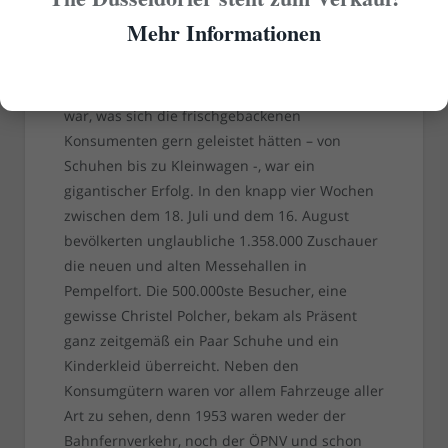
Besucher der Ausstellung bewundern moderne
Mehr Informationen
Loks (Bildrechte: WDR/jäche via digit.wdr.de)
Die Ausstellung, in der praktisch alles zu sehen
war, was sich die frischgebackenen
Konsumenten gern geleistet hätten – von
Schuhen bis zu Kleinwagen -, war ein
gigantischer Erfolg. In den knapp vier Wochen
zwischen dem 18. Juli und dem 16. August
bevölkerten unglaubliche 1.358.000 Zuschauer
die neuen und alten Messehallen in
Pempelfort. Die 500.000ste Besucher, eine
gewisse Christel Polcher, bekam als Präsent
ganz zeitgemäß ein Paar Schuhe und ein
Kinderkleid überreicht. Neben den
Konsumgütern waren vor allem Fahrzeuge aller
Art zu sehen, denn 1953 waren weder der
Bahnfernverkehr, noch der ÖPNV und schon