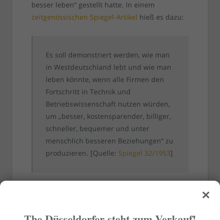
besser leben“ gestellt hatte. In einem
zeitgenössischen Spiegel-Artikel
hieß es dazu:
Es soll demonstriert werden, wie man
in Westdeutschland lebt und wie man
leben könnte, wenn alle Firmen den
Fortschritt in Technik und
Betriebswissenschaft nutzen würden,
um „besser, kostensparender, billiger,
schneller, bequemer und unter
menschlich besseren Beziehungen“ zu
produzieren. [Quelle:
Spiegel 32/1953
]
×
The Düsseldorfer steht zum Verkauf!