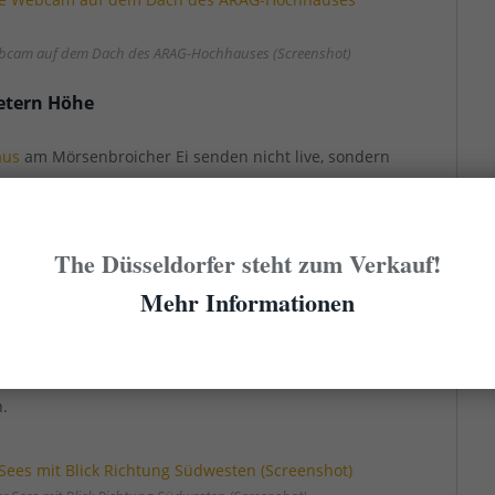
ebcam auf dem Dach des ARAG-Hochhauses (Screenshot)
etern Höhe
aus
am Mörsenbroicher Ei senden nicht live, sondern
sch aktualisierte Bilder – leider ziemlich klein und
ers spannend, könnte man den fließenden Verkehr auf
bringer sowie auf der der Heinrich-Erhardt- und der
The Düsseldorfer steht zum Verkauf!
iese Webcams niemand mehr so richtig kümmert,
Mehr Informationen
die Münsterstraße Richtung Westen: die lautet immer
oßer Höhe eine prima Möglichkeit, sich über das
n.