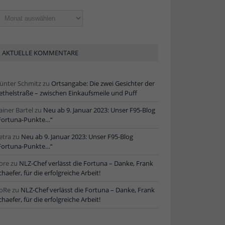
ltere
tikel
AKTUELLE KOMMENTARE
ünter Schmitz
zu
Ortsangabe: Die zwei Gesichter der
ethelstraße – zwischen Einkaufsmeile und Puff
ainer Bartel
zu
Neu ab 9. Januar 2023: Unser F95-Blog
Fortuna-Punkte…“
etra
zu
Neu ab 9. Januar 2023: Unser F95-Blog
Fortuna-Punkte…“
ore
zu
NLZ-Chef verlässt die Fortuna – Danke, Frank
chaefer, für die erfolgreiche Arbeit!
oRe
zu
NLZ-Chef verlässt die Fortuna – Danke, Frank
chaefer, für die erfolgreiche Arbeit!