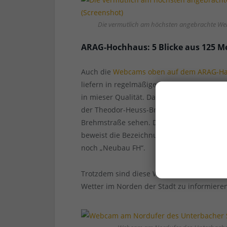
Die vermutlich am höchsten angebrachte W
ARAG-Hochhaus: 5 Blicke aus 125 M
Auch die
Webcams oben auf dem ARAG-H
liefern in regelmäßigen Abständen automati
in mieser Qualität. Dabei wäre es besond
der Theodor-Heuss-Brücke, auf dem A52-Zu
Brehmstraße sehen. Dass sich auch um d
beweist die Bezeichnung des Blicks über 
noch „Neubau FH“.
Trotzdem sind diese Webcam-Blicke aus gr
Wetter im Norden der Stadt zu informiere