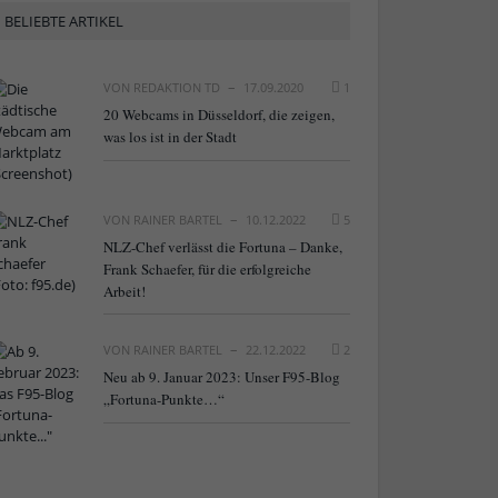
BELIEBTE ARTIKEL
VON
REDAKTION TD
17.09.2020
1
20 Webcams in Düsseldorf, die zeigen,
was los ist in der Stadt
VON
RAINER BARTEL
10.12.2022
5
NLZ-Chef verlässt die Fortuna – Danke,
Frank Schaefer, für die erfolgreiche
Arbeit!
VON
RAINER BARTEL
22.12.2022
2
Neu ab 9. Januar 2023: Unser F95-Blog
„Fortuna-Punkte…“