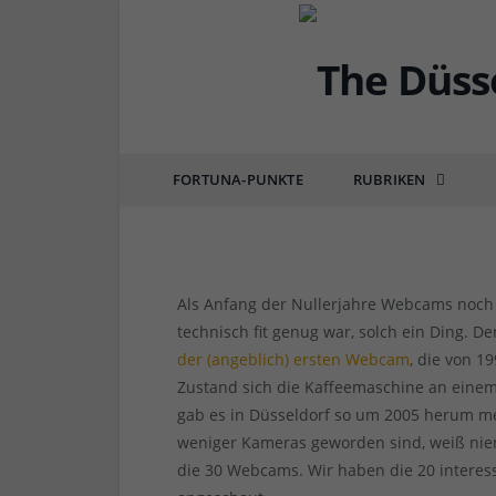
DÜSSEL-LISTEN
20 Webcams in Düsseldo
in der Stadt
FORTUNA-PUNKTE
RUBRIKEN
von
REDAKTION TD
am
17.09.2020
1 COMM
Als Anfang der Nullerjahre Webcams noch d
technisch fit genug war, solch ein Ding. D
der (angeblich) ersten Webcam
, die von 1
Zustand sich die Kaffeemaschine an einem 
gab es in Düsseldorf so um 2005 herum me
weniger Kameras geworden sind, weiß niem
die 30 Webcams. Wir haben die 20 intere