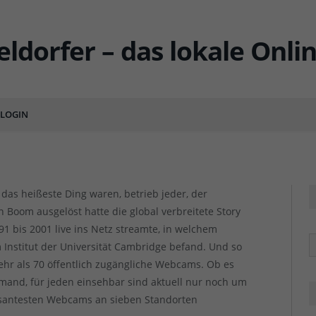
rf, die zeigen, was los ist
LOGIN
ENT
as heißeste Ding waren, betrieb jeder, der
en Boom ausgelöst hatte die global verbreitete Story
991 bis 2001 live ins Netz streamte, in welchem
R
Institut der Universität Cambridge befand. Und so
hr als 70 öffentlich zugängliche Webcams. Ob es
and, für jeden einsehbar sind aktuell nur noch um
ssantesten Webcams an sieben Standorten