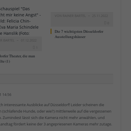
VON
RAINER BARTEL
25.11.2022
0
Die 7 wichtigsten Düsseldorfer
Ausstellungshäuser
ER BARTEL
07.12.2022
1
orfer Theater, die man
lte (1)
1 14:56
ch interessante Ausblicke auf Düsseldorf! Leider scheinen die
(schlafende Hunde, oder wie?) mittlerweile auf die vergessenen
Zumindest lässt sich die Kamera nicht mehr anwählen, und
 Landtag fördert keine der 3 angepriesenen Kameras mehr zutage.