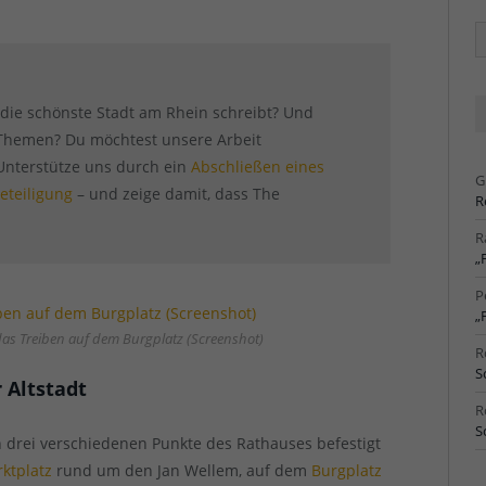
Ä
Ar
r die schönste Stadt am Rhein schreibt? Und
n Themen? Du möchtest unsere Arbeit
 Unterstütze uns durch ein
Abschließen eines
G
eteiligung
– und zeige damit, dass The
R
R
„
P
„
das Treiben auf dem Burgplatz (Screenshot)
R
S
 Altstadt
R
S
n drei verschiedenen Punkte des Rathauses befestigt
ktplatz
rund um den Jan Wellem, auf dem
Burgplatz