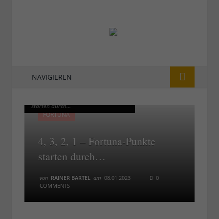
NAVIGIEREN
So siejt's aus: Die Fortuna-Punkte
So siejt's aus: Die Fortuna-Punkte
starten durch...
starten durch...
FORTUNA
4, 3, 2, 1 – Fortuna-Punkte
starten durch…
von
RAINER BARTEL
am
08.01.2023
0
COMMENTS