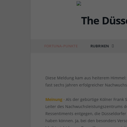
FORTUNA
NLZ-Chef verlässt die
Schaefer, für die erfol
FORTUNA-PUNKTE
RUBRIKEN
von
RAINER BARTEL
am
10.12.2022
5 COMM
Diese Meldung kam aus heiterem Himmel: N
fast sechs Jahren erfolgreicher Nachwuchs
Meinung ·
Als der gebürtige Kölner Frank 
Leiter des Nachwuchsleistungszentrums d
Ressentiments entgegen, die Düsseldorfe
haben können. Ja, bei den besonders Versc