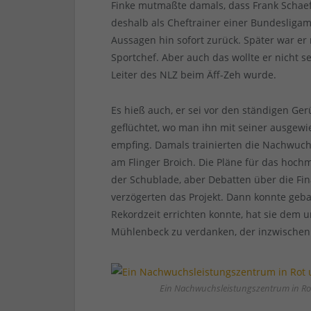
Finke mutmaßte damals, dass Frank Schaef
deshalb als Cheftrainer einer Bundesligama
Aussagen hin sofort zurück. Später war er 
Sportchef. Aber auch das wollte er nicht s
Leiter des NLZ beim Äff-Zeh wurde.
Es hieß auch, er sei vor den ständigen G
geflüchtet, wo man ihn mit seiner ausge
empfing. Damals trainierten die Nachwu
am Flinger Broich. Die Pläne für das ho
der Schublade, aber Debatten über die Fi
verzögerten das Projekt. Dann konnte geb
Rekordzeit errichten konnte, hat sie dem
Mühlenbeck zu verdanken, der inzwischen D
Ein Nachwuchsleistungszentrum in Rot 