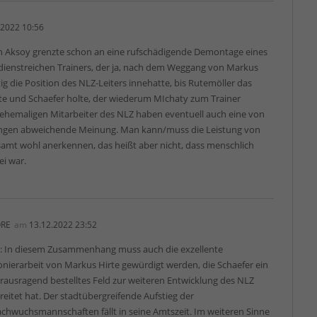
.2022 10:56
n Aksoy grenzte schon an eine rufschädigende Demontage eines
rdienstreichen Trainers, der ja, nach dem Weggang von Markus
itig die Position des NLZ-Leiters innehatte, bis Rutemöller das
rte und Schaefer holte, der wiederum MIchaty zum Trainer
 ehemaligen Mitarbeiter des NLZ haben eventuell auch eine von
ngen abweichende Meinung. Man kann/muss die Leistung von
samt wohl anerkennen, das heißt aber nicht, dass menschlich
ei war.
RE
am
13.12.2022 23:52
: In diesem Zusammenhang muss auch die exzellente
onierarbeit von Markus Hirte gewürdigt werden, die Schaefer ein
rausragend bestelltes Feld zur weiteren Entwicklung des NLZ
reitet hat. Der stadtübergreifende Aufstieg der
chwuchsmannschaften fällt in seine Amtszeit. Im weiteren Sinne