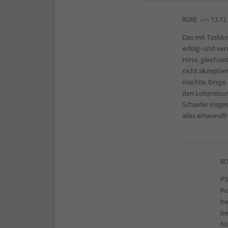
RORE
am
13.12
Das mit Tashki
erfolg- und ve
Hirte, gleichze
nicht akzeptie
machte. Einige
den Lobpreisu
Schaefer insge
alles einwandfr
RO
PS
Pi
he
be
Na