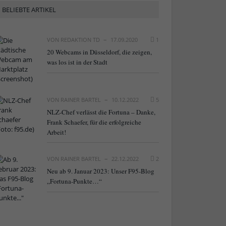
BELIEBTE ARTIKEL
VON
REDAKTION TD
17.09.2020
1
20 Webcams in Düsseldorf, die zeigen,
was los ist in der Stadt
VON
RAINER BARTEL
10.12.2022
5
NLZ-Chef verlässt die Fortuna – Danke,
Frank Schaefer, für die erfolgreiche
Arbeit!
VON
RAINER BARTEL
22.12.2022
2
Neu ab 9. Januar 2023: Unser F95-Blog
„Fortuna-Punkte…“