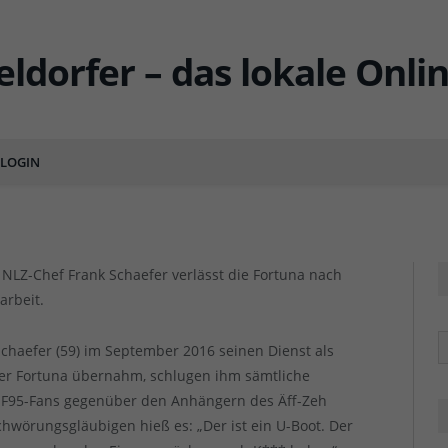
 Fortuna – Danke, Frank
greiche Arbeit!
LOGIN
ENTS
LZ-Chef Frank Schaefer verlässt die Fortuna nach
arbeit.
R
Schaefer (59) im September 2016 seinen Dienst als
er Fortuna übernahm, schlugen ihm sämtliche
r F95-Fans gegenüber den Anhängern des Äff-Zeh
hwörungsgläubigen hieß es: „Der ist ein U-Boot. Der