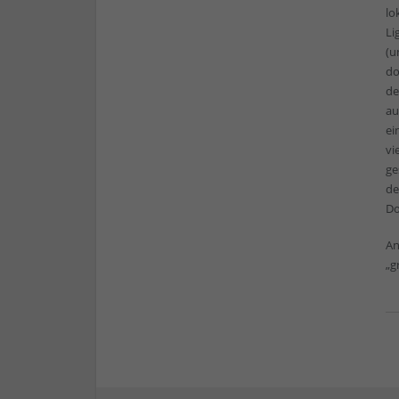
lo
Li
(u
do
de
au
ei
vi
ge
de
Do
An
„g