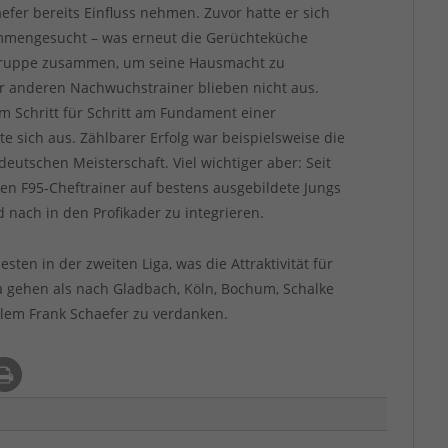
efer bereits Einfluss nehmen. Zuvor hatte er sich
mmengesucht – was erneut die Gerüchteküche
 Truppe zusammen, um seine Hausmacht zu
r anderen Nachwuchstrainer blieben nicht aus.
m Schritt für Schritt am Fundament einer
e sich aus. Zählbarer Erfolg war beispielsweise die
eutschen Meisterschaft. Viel wichtiger aber: Seit
en F95-Cheftrainer auf bestens ausgebildete Jungs
nach in den Profikader zu integrieren.
sten in der zweiten Liga, was die Attraktivität für
na gehen als nach Gladbach, Köln, Bochum, Schalke
llem Frank Schaefer zu verdanken.