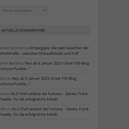
ltere
tikel
AKTUELLE KOMMENTARE
ünter Schmitz
zu
Ortsangabe: Die zwei Gesichter der
ethelstraße – zwischen Einkaufsmeile und Puff
ainer Bartel
zu
Neu ab 9. Januar 2023: Unser F95-Blog
Fortuna-Punkte…“
etra
zu
Neu ab 9. Januar 2023: Unser F95-Blog
Fortuna-Punkte…“
ore
zu
NLZ-Chef verlässt die Fortuna – Danke, Frank
chaefer, für die erfolgreiche Arbeit!
oRe
zu
NLZ-Chef verlässt die Fortuna – Danke, Frank
chaefer, für die erfolgreiche Arbeit!