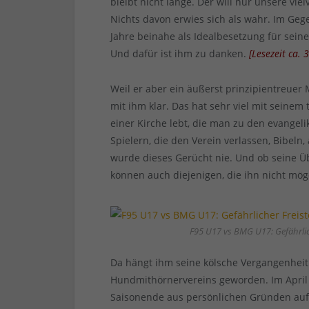
bleibt nicht lange. Der will nur unsere v
Nichts davon erwies sich als wahr. Im Gege
Jahre beinahe als Idealbesetzung für seine
Und dafür ist ihm zu danken.
[
Lesezeit ca.
Weil er aber ein äußerst prinzipientreuer M
mit ihm klar. Das hat sehr viel mit seinem
einer Kirche lebt, die man zu den evangelik
Spielern, die den Verein verlassen, Bibel
wurde dieses Gerücht nie. Und ob seine Üb
können auch diejenigen, die ihn nicht mög
F95 U17 vs BMG U17: Gefährlich
Da hängt ihm seine kölsche Vergangenheit
Hundmithörnervereins geworden. Im April 
Saisonende aus persönlichen Gründen auf