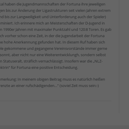
kal haben die Jugendmannschaften der Fortuna ihre jeweiligen
gen bis zur Änderung der Ligastrukturen seit vielen Jahren extrem
nd bis zur Langweiligkeit und Unterforderung auch der Spieler)
miniert. Ich erinnere mich an Meisterschaften der D-Jugend in
n 1990er Jahren mit maximaler Punktzahl und 120:8 Toren. Es gab
ch vorher schon eine Zeit, in der die Jugendarbeit der Fortuna
ne hohe Anerkennung gefunden hat. In diesem Ruf haben sich
ele gekommene und gegangene Vereinsvorstände immer gerne
sonnt, aber nicht nur eine Weiterentwicklungh, sondern selbst
n Statuseralt, sträflich vernachlässigt. Insofern war die „NLZ-
ktrin“ für Fortuna eine positive Entscheidung.
merkung: In meinem obigen Beitrag muss es natürlich heißen
renzte an einer rufschädigenden…“ (soviel Zeit muss sein:-)