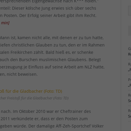
ielversprechenden Eigengewächse nach K*** holen.“
nteil: Dieser kölsche Jung erwies sich über sechs
Ä
Ar
n Posten. Der Erfolg seiner Arbeit gibt ihm Recht.
3
min
]
ann ist, kamen nicht alle, mit denen er zu tun hatte,
 tiefen christlichen Glauben zu tun, den er im Rahmen
G
alen Freikirchen zählt. Bald hieß es, er schenke
R
n, auch den Burschen muslimischen Glaubens. Belegt
R
erzeugung je Einfluss auf seine Arbeit am NLZ hatte,
„
en, nicht beweisen.
P
„
R
er Freistoß für die Gladbacher (Foto: TD)
S
R
 nach. Im Oktober 2010 war er Cheftrainer des
S
2011 verkündete er, dass er den Posten zum
geben würde. Der damalige Äff-Zeh-Sportchef Volker