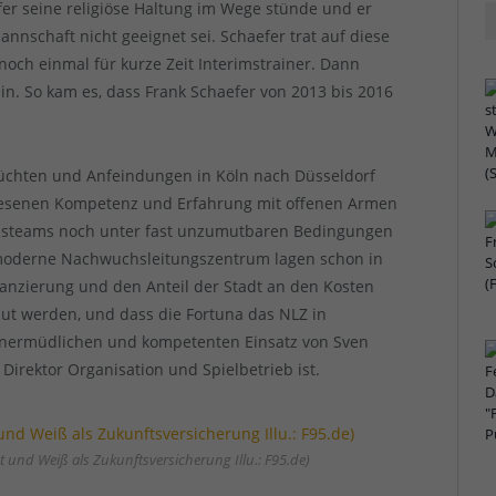
er seine religiöse Haltung im Wege stünde und er
nnschaft nicht geeignet sei. Schaefer trat auf diese
noch einmal für kurze Zeit Interimstrainer. Dann
ein. So kam es, dass Frank Schaefer von 2013 bis 2016
erüchten und Anfeindungen in Köln nach Düsseldorf
wiesenen Kompetenz und Erfahrung mit offenen Armen
chsteams noch unter fast unzumutbaren Bedingungen
chmoderne Nachwuchsleitungszentrum lagen schon in
nanzierung und den Anteil der Stadt an den Kosten
aut werden, und dass die Fortuna das NLZ in
 unermüdlichen und kompetenten Einsatz von Sven
irektor Organisation und Spielbetrieb ist.
und Weiß als Zukunftsversicherung Illu.: F95.de)