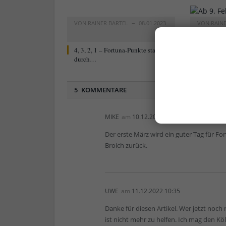
VON
RAINER BARTEL
08.01.2023
VON
RAIN
0
4, 3, 2, 1 – Fortuna-Punkte starten
Neu ab 9. 
durch…
Blog „For
5 KOMMENTARE
MIKE
am
10.12.2022 13:57
Der erste März wird ein guter Tag für Fort
Broich zurück.
UWE
am
11.12.2022 10:35
Danke für diesen Artikel. Wer jetzt noch
ist nicht mehr zu helfen. Ich mag den Kö