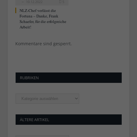
10.12.2022
5
NLZ-Chef verlässt die
Fortuna – Danke, Frank
Schaefer, für die erfolgreiche
Arbeit!
Kommentare sind gesperrt.
RUBRIKEN
Rubriken
ÄLTERE ARTIKEL