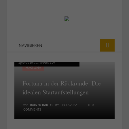
NAVIGIEREN
F95 vs HSV: Die Schweigeminute für
F95 vs HSV: Die Schweigeminute für
Egidius Braun (Foto: TD)
Egidius Braun (Foto: TD)
FORTUNA
Fortuna in der Rückrunde: Die
idealen Startaufstellungen
von
RAINER BARTEL
am
13.12.2022
0
COMMENTS