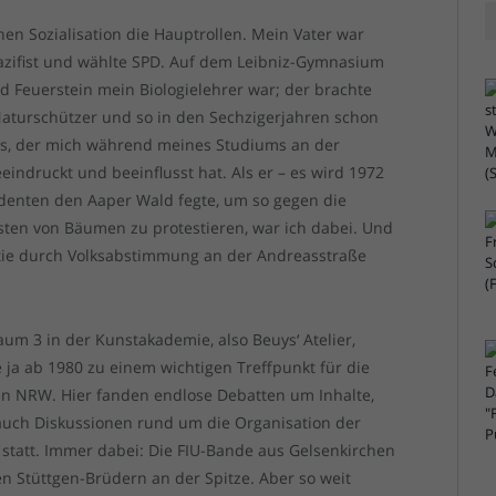
hen Sozialisation die Hauptrollen. Mein Vater war
 Pazifist und wählte SPD. Auf dem Leibniz-Gymnasium
ld Feuerstein mein Biologielehrer war; der brachte
Naturschützer und so in den Sechzigerjahren schon
uys, der mich während meines Studiums an der
eindruckt und beeinflusst hat. Als er – es wird 1972
udenten den Aaper Wald fegte, um so gegen die
ten von Bäumen zu protestieren, war ich dabei. Und
atie durch Volksabstimmung an der Andreasstraße
aum 3 in der Kunstakademie, also Beuys‘ Atelier,
 ja ab 1980 zu einem wichtigen Treffpunkt für die
n NRW. Hier fanden endlose Debatten um Inhalte,
auch Diskussionen rund um die Organisation der
i statt. Immer dabei: Die FIU-Bande aus Gelsenkirchen
en Stüttgen-Brüdern an der Spitze. Aber so weit