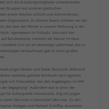
eil sich die Gründungsmitglieder untereinander
enen Gruppen aus anderen politischen
den ersten Wochen schlicht ums Kennenlernen,
en Organisation. Zu diesem Zweck richteten wir die
ein, die über den Winter in unserer Wohnung in der
tlich. Irgendwann im Frühjahr, also nach der
 auf Bundesebene, mieteten wir Räume im Haus
 Es handelte sich um ein ehemalige Ladenlokal, das zu
ehemaligen Verkaufsraum gab es einen großen
att.
nwalt Jürgen Binder und Dieter Reichardt. Während
kreist stammte, gehörte Reichardt nach eigenem
gab sich linksradikal. Von den Angeklagten im RAF-
n der Begegnung“. Außerdem war er einer der
pt für Außenpolitik interessierte. Eng mit Jürgen
u jener Zeit auch in Düsseldorf aktiv war. Zu den
Stephan Stüttgen und Herbert Schliffka. Ansonsten