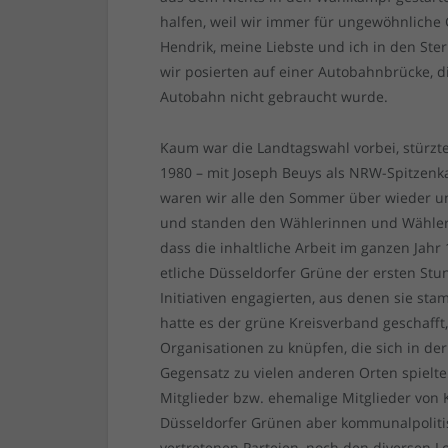
halfen, weil wir immer für ungewöhnliche
Hendrik, meine Liebste und ich in den Ster
wir posierten auf einer Autobahnbrücke, d
Autobahn nicht gebraucht wurde.
Kaum war die Landtagswahl vorbei, stürz
1980 – mit Joseph Beuys als NRW-Spitzenka
waren wir alle den Sommer über wieder unt
und standen den Wählerinnen und Wählern
dass die inhaltliche Arbeit im ganzen Jahr
etliche Düsseldorfer Grüne der ersten Stu
Initiativen engagierten, aus denen sie st
hatte es der grüne Kreisverband geschaff
Organisationen zu knüpfen, die sich in de
Gegensatz zu vielen anderen Orten spielte
Mitglieder bzw. ehemalige Mitglieder von 
Düsseldorfer Grünen aber kommunalpolitisc
vertretenen Parteien, noch den diversen L