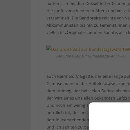
hatten sich bei den Düsseldorfer Grünen
Herkunft, verschiedenen Alters und vor al
versammelt. Die Bandbreite reichte von 
Altkommunisten bis hin zu Feministinnen
vielleicht „Originale“ nennen könnte, also
Das Grüne Zelt zur Bundestagswahl 1980
auch Reinhold Maigatte, der eine lange pol
Gemüseladen an der Hoffeldstraße arbeit
dem Unimog, der bei vielen Demos als mobi
der Wirt eines uns allen bekannten Cafés
Und noch ein wenig später Gerd Hübinger,
beruflich tat; der besaß eine Reihe von Hä
dort in leerstehenden Wohnung am Fürste
und ich zählten zu den jüngsten Aktiviste