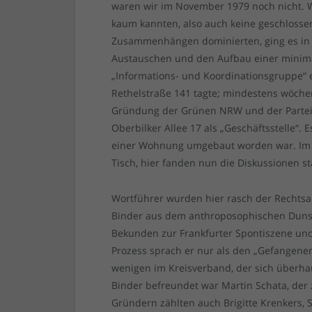
waren wir im November 1979 noch nicht. W
kaum kannten, also auch keine geschloss
Zusammenhängen dominierten, ging es in 
Austauschen und den Aufbau einer minimal
„Informations- und Koordinationsgruppe“ 
Rethelstraße 141 tagte; mindestens wöchen
Gründung der Grünen NRW und der Partei
Oberbilker Allee 17 als „Geschäftsstelle“.
einer Wohnung umgebaut worden war. Im 
Tisch, hier fanden nun die Diskussionen st
Wortführer wurden hier rasch der Rechtsa
Binder aus dem anthroposophischen Dunst
Bekunden zur Frankfurter Spontiszene und 
Prozess sprach er nur als den „Gefangene
wenigen im Kreisverband, der sich überhau
Binder befreundet war Martin Schata, der z
Gründern zählten auch Brigitte Krenkers, 