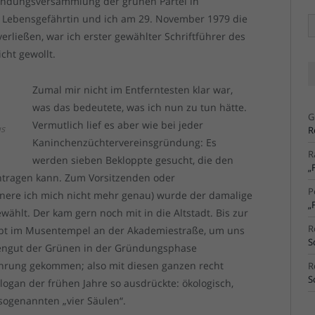
ründungsversammlung der grünen Partei in
e Lebensgefährtin und ich am 29. November 1979 die
Ä
Ar
rließen, war ich erster gewählter Schriftführer des
cht gewollt.
Zumal mir nicht im Entferntesten klar war,
was das bedeutete, was ich nun zu tun hätte.
G
Vermutlich lief es aber wie bei jeder
us
R
Kaninchenzüchtervereinsgründung: Es
R
werden sieben Bekloppte gesucht, die den
„
intragen kann. Zum Vorsitzenden oder
P
innere ich mich nicht mehr genau) wurde der damalige
„
wählt. Der kam gern noch mit in die Altstadt. Bis zur
R
iebt im Musentempel an der Akademiestraße, um uns
S
engut der Grünen in der Gründungsphase
ührung gekommen; also mit diesen ganzen recht
R
S
Slogan der frühen Jahre so ausdrückte: ökologisch,
 sogenannten „vier Säulen“.