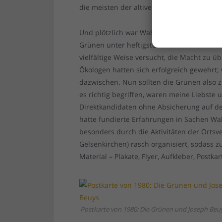
die meisten der altiven Mitglieder.
Und plötzlich war Wahlkampf. An einem ei
Grünen unter heftigsten Geburtsschmerze
vielfältige Weise versucht, die Macht zu ü
Ökologen hatten sich erfolgreich gewehrt;
dazwischen. Nun sollten die Grünen also 
es richtig begriffen, waren meine Liebste 
Direktkandidaten ohne Absicherung auf de
hatte fundierte Erfahrungen in Sachen W
besonders durch die Aktivitäten der Orts
Gelsenkirchen) rasch organisiert, sodass
Material – Plakate, Flyer, Aufkleber, Postka
Postkarte von 1980: Die Grünen und Joseph Beu