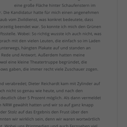
eine große Fläche hinter Schaufenstern im
. Die Kandidatur hatte für mich einen angenehmen
ub vom Zivildienst, was konkret bedeutete, dass
orzeitig beendet war. So konnte ich mich den Grünen
sstelle. Wobei: So richtig wusste ich auch nicht, was
prach mit den vielen Leuten, die einfach so im Laden
 unterwegs, hängten Plakate auf und standen an
n Rede und Antwort. Außerdem hatten meine
ol eine kleine Theatertruppe begründet, die
ows gaben, die immer recht viele Zuschauer zogen.
 verabredet; Dieter Reichardt kam mit Zylinder auf
ch nicht so genau wie heute, und nach den
deutlich über 5 Prozent möglich. Als dann vermeldet
n NRW gewählt hatten und wir so auf ganz knapp
er Stolz auf das Ergebnis den Frust über den
nnten wir wirklich sein, denn wir waren wortwörtlich
t. Wobei uns Printmedien und auch Fernsehen viel