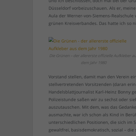
und ich beschlossen, doch mal bei der G
Düsseldorf vorbeizuschauen. Als er, mein
Aula der Werner-von-Siemens-Realschule ve
grünen Kreisverbandes. Das hatte ich so ni
Die Grünen – der allererste offizielle Aufkleber a
dem Jahr 1980
Vorstand stellen, damit man den Verein e
stellvertretenden Vorsitzenden (daran er
Handelsblattjournalist Karl-Heinz Bonny ge
Polizeistunde saßen wir zu sechst oder s
auszutauschen. Mit dem, was das Gedank
ausmachte, war ich schon als Kind in Ber
unterschiedlichen Positionen, die sich im 
gewaltfrei, basisdemokratisch, sozial – die