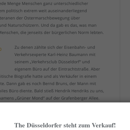
 jede Menge Menschen ganz unterschiedlicher
lem politisch extrem weit auseinanderliegend
Veteranen der Ostermarschbewegung über
 und Naturschützern. Und da gab es das, was man
 Menschen, die jenseits der bürgerlichen Norm lebten.
Zu denen zählte sich der Eisenbahn- und
Verkehrsexperte Karl-Heinz Baumann mit
seinem „Verkehrsclub Düsseldorf“ und
eigenem Büro auf der Eintrachtstraße. Aber
itische Biografie hatte und als Verkäufer in einem
ete. Dann gab es noch Bernd Bruns, der Mann mit
les Büro diente. Bald stieß Hendrik Hendriks zu uns,
 namens „Grüner Mond“ auf der Grafenberger Allee.
 von dem ich nie genau wusste, ob und was er
usern in der Stadt, und zwischenzeitlich tagten wir
nwall und am Frankenplatz. Meine Lebensgefährtin
The Düsseldorfer steht zum Verkauf!
n – Binder und Reichardt waren zehn Jahre älter wie