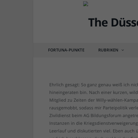
DÜSSEL-HISTÖRCHEN
40 Jahre Grüne Düssel
Erinnerungen an die er
FORTUNA-PUNKTE
RUBRIKEN
von
RAINER BARTEL
am
29.11.2019
0 COM
Ehrlich gesagt: So ganz genau weiß ich ni
hineingeraten bin. Nach einer kurzen, wi
Mitglied zu Zeiten der Willy-wählen-Kamp
rausgemobbt, sodass mir Parteipolitik verl
Zivildienst beim AG Bildungsforum angetre
Instanzen in die Kriegsdienstverweigerung g
Leerlauf und diskutierten viel. Eben auch 