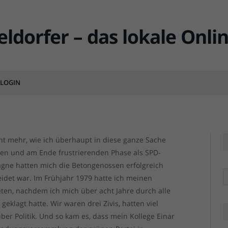
dorf – persönliche
sten Jahre
LOGIN
MENTS
Das Prunkstück 
Das Prunkstück 
cht mehr, wie ich überhaupt in diese ganze Sache
lden und am Ende frustrierenden Phase als SPD-
agne hatten mich die Betongenossen erfolgreich
R
eidet war. Im Frühjahr 1979 hatte ich meinen
ten, nachdem ich mich über acht Jahre durch alle
eklagt hatte. Wir waren drei Zivis, hatten viel
über Politik. Und so kam es, dass mein Kollege Einar