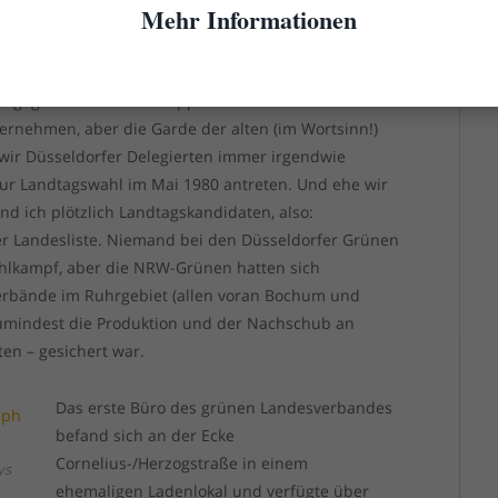
Mehr Informationen
skalten Tag in Hersel am Rhein hatten sich die NRW-
n gegründet. Alte K-Gruppen-Kader hatten auf
bernehmen, aber die Garde der alten (im Wortsinn!)
 wir Düsseldorfer Delegierten immer irgendwie
zur Landtagswahl im Mai 1980 antreten. Und ehe wir
und ich plötzlich Landtagskandidaten, also:
r Landesliste. Niemand bei den Düsseldorfer Grünen
ahlkampf, aber die NRW-Grünen hatten sich
verbände im Ruhrgebiet (allen voran Bochum und
 zumindest die Produktion und der Nachschub an
rten – gesichert war.
Das erste Büro des grünen Landesverbandes
befand sich an der Ecke
Cornelius-/Herzogstraße in einem
ys
ehemaligen Ladenlokal und verfügte über