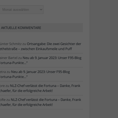
ltere
tikel
AKTUELLE KOMMENTARE
ünter Schmitz
zu
Ortsangabe: Die zwei Gesichter der
ethelstraße – zwischen Einkaufsmeile und Puff
ainer Bartel
zu
Neu ab 9. Januar 2023: Unser F95-Blog
Fortuna-Punkte…“
etra
zu
Neu ab 9. Januar 2023: Unser F95-Blog
Fortuna-Punkte…“
ore
zu
NLZ-Chef verlässt die Fortuna – Danke, Frank
chaefer, für die erfolgreiche Arbeit!
oRe
zu
NLZ-Chef verlässt die Fortuna – Danke, Frank
chaefer, für die erfolgreiche Arbeit!