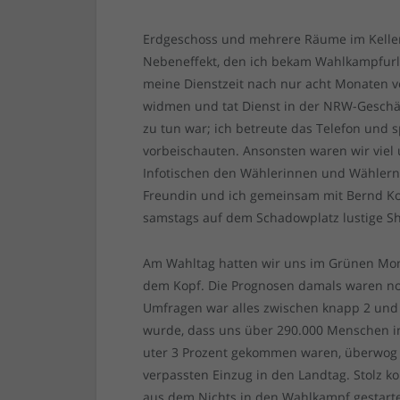
Erdgeschoss und mehrere Räume im Keller
Nebeneffekt, den ich bekam Wahlkampfurla
meine Dienstzeit nach nur acht Monaten v
widmen und tat Dienst in der NRW-Geschäft
zu tun war; ich betreute das Telefon und s
vorbeischauten. Ansonsten waren wir viel
Infotischen den Wählerinnen und Wähler
Freundin und ich gemeinsam mit Bernd Kow
samstags auf dem Schadowplatz lustige Sh
Am Wahltag hatten wir uns im Grünen Mond
dem Kopf. Die Prognosen damals waren no
Umfragen war alles zwischen knapp 2 und 
wurde, dass uns über 290.000 Menschen i
uter 3 Prozent gekommen waren, überwog d
verpassten Einzug in den Landtag. Stolz ko
aus dem Nichts in den Wahlkampf gestarte