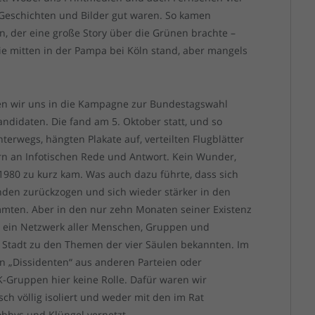
 Geschichten und Bilder gut waren. So kamen
n, der eine große Story über die Grünen brachte –
ie mitten in der Pampa bei Köln stand, aber mangels
ten wir uns in die Kampagne zur Bundestagswahl
ndidaten. Die fand am 5. Oktober statt, und so
erwegs, hängten Plakate auf, verteilten Flugblätter
 an Infotischen Rede und Antwort. Kein Wunder,
 1980 zu kurz kam. Was auch dazu führte, dass sich
nden zurückzogen und sich wieder stärker in den
ammten. Aber in den nur zehn Monaten seiner Existenz
t, ein Netzwerk aller Menschen, Gruppen und
r Stadt zu den Themen der vier Säulen bekannten. Im
n „Dissidenten“ aus anderen Parteien oder
K-Gruppen hier keine Rolle. Dafür waren wir
h völlig isoliert und weder mit den im Rat
obbys und Klüngel vernetzt.