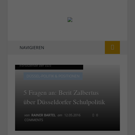
NAVIGIEREN
Berit Zalbertus - ehemalige
Berit Zalbertus - ehemalige
Vorsitzende der EDS
Vorsitzende der EDS
DÜSSEL-POLITIK & POSITIONEN
5 Fragen an: Berit Zalbertus
über Düsseldorfer Schulpolitik
von
RAINER BARTEL
am
12.05.2016
0
COMMENTS