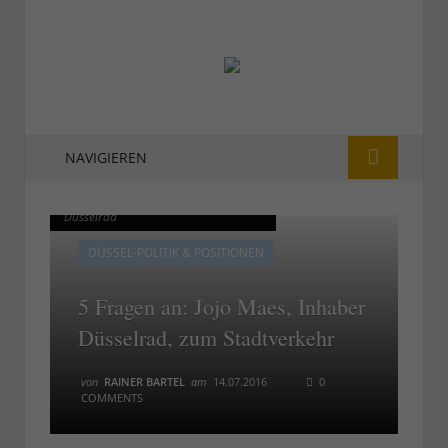
NAVIGIEREN
Jojo Maes - Gründer und Inhaber von
Jojo Maes - Gründer und Inhaber von
Düsselrad
Düsselrad
DÜSSEL-POLITIK & POSITIONEN
5 Fragen an: Jojo Maes, Inhaber
Düsselrad, zum Stadtverkehr
von
RAINER BARTEL
am
14.07.2016
0
COMMENTS