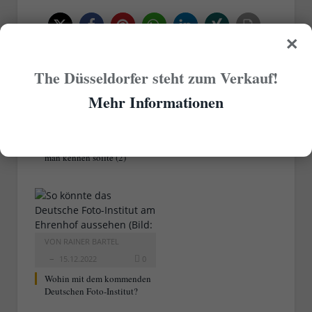
×
RELATED
POSTS
The Düsseldorfer steht zum Verkauf!
Mehr Informationen
VON
RAINER BARTEL
16.12.2022
0
13 Düsseldorfer Theater, die
man kennen sollte (2)
VON
RAINER BARTEL
15.12.2022
0
Wohin mit dem kommenden
Deutschen Foto-Institut?