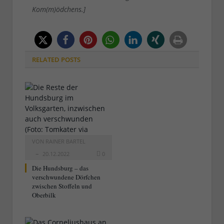
Kom(m)ödchens.]
RELATED
POSTS
VON
RAINER BARTEL
20.12.2022
0
Die Hundsburg – das
verschwundene Dörfchen
zwischen Stoffeln und
Oberbilk