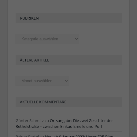
RUBRIKEN
Rubriken
ÄLTERE ARTIKEL
Ältere
Artikel
AKTUELLE KOMMENTARE
Günter Schmitz
zu
Ortsangabe: Die zwei Gesichter der
Rethelstraße – zwischen Einkaufsmeile und Puff
Rainer Bartel
zu
Neu ab 9. Januar 2023: Unser F95-Blog