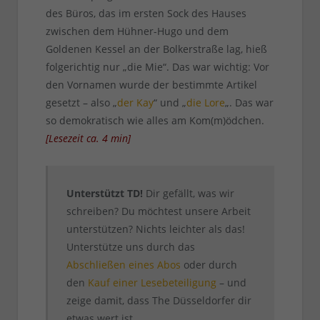
des Büros, das im ersten Sock des Hauses
zwischen dem Hühner-Hugo und dem
Goldenen Kessel an der Bolkerstraße lag, hieß
folgerichtig nur „die Mie“. Das war wichtig: Vor
den Vornamen wurde der bestimmte Artikel
gesetzt – also „
der Kay
“ und „
die Lore
„. Das war
so demokratisch wie alles am Kom(m)ödchen.
[
Lesezeit ca.
4
min
]
Unterstützt TD!
Dir gefällt, was wir
schreiben? Du möchtest unsere Arbeit
unterstützen? Nichts leichter als das!
Unterstütze uns durch das
Abschließen eines Abos
oder durch
den
Kauf einer Lesebeteiligung
– und
zeige damit, dass The Düsseldorfer dir
etwas wert ist.