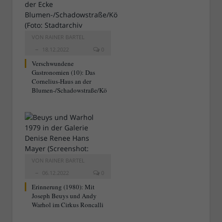
VON
RAINER BARTEL
18.12.2022
0
Verschwundene
Gastronomien (10): Das
Cornelius-Haus an der
Blumen-/Schadowstraße/Kö
VON
RAINER BARTEL
06.12.2022
0
Erinnerung (1980): Mit
Joseph Beuys und Andy
Warhol im Cirkus Roncalli