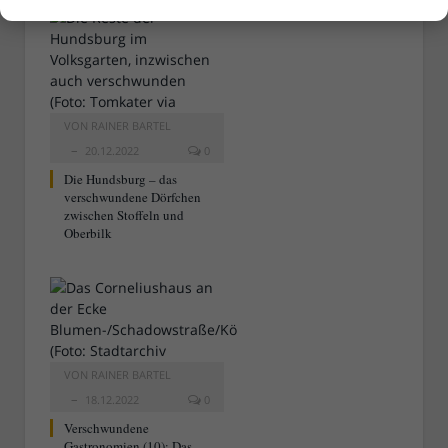
VON
RAINER BARTEL
20.12.2022
0
Die Hundsburg – das
verschwundene Dörfchen
zwischen Stoffeln und
Oberbilk
VON
RAINER BARTEL
18.12.2022
0
Verschwundene
Gastronomien (10): Das