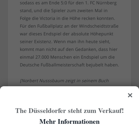
sodass es am Ende 5:0 für den 1. FC Nürnberg
stand, und die Spieler zum zweiten Mal in
Folge die Victoria in die Höhe recken konnten.
Für den Fußballplatz an der Windscheidtstraße
war dieses Endspiel der absolute Höhepunkt
seiner Existenz. Wenn man ihn heute sieht,
kommt man nicht auf den Gedanken, dass hier
einmal 27.000 Menschen ein Endspiel um die
Deutsche Fußballmeisterschaft bejubelt haben.
[Norbert Nusssbaum zeigt in seinem Buch
„
Fußball in Düsseldorf – Band 2
“ auch Fotos
×
vom Endspiel im Jahr 1921]
The Düsseldorfer steht zum Verkauf!
Mehr Informationen
RELATED
POSTS