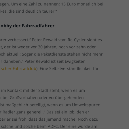
egen. Um eine Zahl zu nennen: 15 Euro monatlich bei
ikes, die sind deutlich teurer.“
 Lobby der Fahrradfahrer
hrer verbessert.“ Peter Rewald vom Re-Cycler sieht es
, der ist weder vor 30 Jahren, noch vor zehn oder
och aktuell: Sogar die Paketdienste stehen nicht mehr
r daneben.“ Peter Rewald ist seit Ewigkeiten
tscher Fahrradclub
). Eine Selbstverständlichkeit für
s im Kontakt mit der Stadt steht, wenn es um
nn bei Großvorhaben oder vorübergehenden
 ist maßgeblich beteiligt, wenn es um Umweltspuren
Radler ganz generell.“ Das sei ein Job, den er
ber er sei froh, dass das jemand mache. Noch dazu
 es solche und solche beim ADFC. Der eine würde am