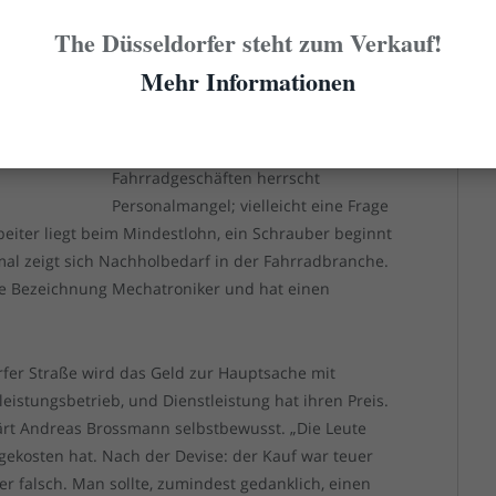
n wir sofort einstellen! Natürlich wäre schön, wenn
The Düsseldorfer steht zum Verkauf!
en Schlauch wechselt, wie man Bremsen und
Lager und Zuarbeitung können wir gebrauchen.“
Mehr Informationen
Ein Wunsch, mit dem Kikki nicht
alleine ist. In nahezu allen
seln…
Fahrradgeschäften herrscht
Personalmangel; vielleicht eine Frage
eiter liegt beim Mindestlohn, ein Schrauber beginnt
mal zeigt sich Nachholbedarf in der Fahrradbranche.
ie Bezeichnung Mechatroniker und hat einen
fer Straße wird das Geld zur Hauptsache mit
leistungsbetrieb, und Dienstleistung hat ihren Preis.
lärt Andreas Brossmann selbstbewusst. „Die Leute
gekosten hat. Nach der Devise: der Kauf war teuer
ider falsch. Man sollte, zumindest gedanklich, einen