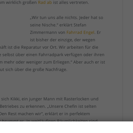
um wirklich großen
Rad ab
ist alles vertreten.
„Wir tun uns alle nichts. Jeder hat so
seine Nische.“ erklärt Stefan
Zimmermann von
Fahrrad Engel
. Er
ist bisher der einzige, der wegen
ft ist die Reparatur vor Ort. Wir arbeiten für die
ie selbst über einen Fahrradpark verfügen oder ihren
am mehr oder weniger zum Erliegen.“ Aber auch er ist
t sich über die große Nachfrage.
sich Kikki, ein junger Mann mit Rasterlocken und
 Betriebes zu erkennen. „Unsere Chefin ist selten
 Den Rest machen wir“, erklärt er in perfektem
 brummt es. In weitläufigen Räumlichkeiten sind
beiten. Alles steht voll mit Fahrrädern. „Was uns