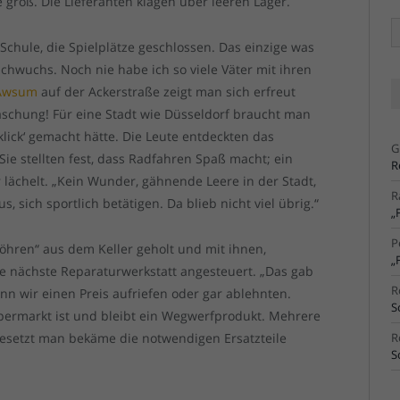
 groß. Die Lieferanten klagen über leeren Lager.
Ä
Ar
Schule, die Spielplätze geschlossen. Das einzige was
achwuchs. Noch nie habe ich so viele Väter mit ihren
Awsum
auf der Ackerstraße zeigt man sich erfreut
aschung! Für eine Stadt wie Düsseldorf braucht man
 ‚klick‘ gemacht hätte. Die Leute entdeckten das
G
e stellten fest, dass Radfahren Spaß macht; ein
R
r lächelt. „Kein Wunder, gähnende Leere in der Stadt,
R
, sich sportlich betätigen. Da blieb nicht viel übrig.“
„
P
öhren“ aus dem Keller geholt und mit ihnen,
„
ie nächste Reparaturwerkstatt angesteuert. „Das gab
R
n wir einen Preis aufriefen oder gar ablehnten.
S
permarkt ist und bleibt ein Wegwerfprodukt. Mehrere
gesetzt man bekäme die notwendigen Ersatzteile
R
S