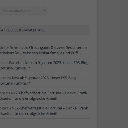
ltere
tikel
AKTUELLE KOMMENTARE
ünter Schmitz
zu
Ortsangabe: Die zwei Gesichter der
ethelstraße – zwischen Einkaufsmeile und Puff
ainer Bartel
zu
Neu ab 9. Januar 2023: Unser F95-Blog
Fortuna-Punkte…“
etra
zu
Neu ab 9. Januar 2023: Unser F95-Blog
Fortuna-Punkte…“
ore
zu
NLZ-Chef verlässt die Fortuna – Danke, Frank
chaefer, für die erfolgreiche Arbeit!
oRe
zu
NLZ-Chef verlässt die Fortuna – Danke, Frank
chaefer, für die erfolgreiche Arbeit!