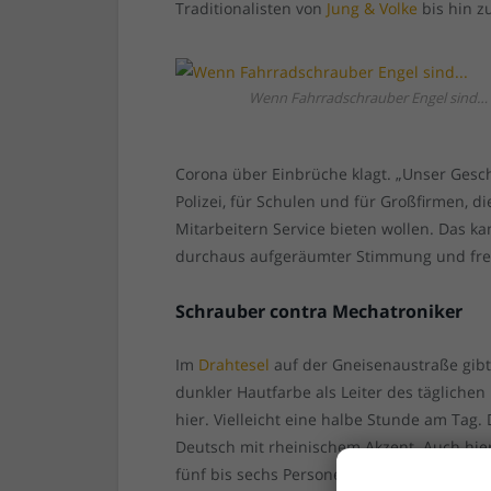
Traditionalisten von
Jung & Volke
bis hin z
Wenn Fahrradschrauber Engel sind…
Corona über Einbrüche klagt. „Unser Geschä
Polizei, für Schulen und für Großfirmen, d
Mitarbeitern Service bieten wollen. Das k
durchaus aufgeräumter Stimmung und freu
Schrauber contra Mechatroniker
Im
Drahtesel
auf der Gneisenaustraße gibt 
dunkler Hautfarbe als Leiter des täglichen
hier. Vielleicht eine halbe Stunde am Tag.
Deutsch mit rheinischem Akzent. Auch hier
fünf bis sechs Personen gleichzeitig am Ar