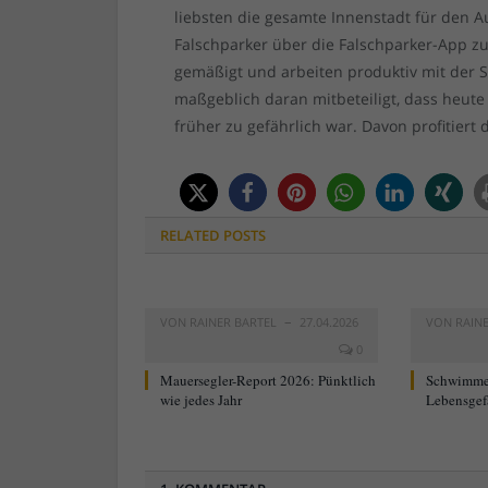
liebsten die gesamte Innenstadt für den A
Falschparker über die Falschparker-App z
gemäßigt und arbeiten produktiv mit der S
maßgeblich daran mitbeteiligt, dass heute
früher zu gefährlich war. Davon profitiert
RELATED
POSTS
VON
RAINER BARTEL
27.04.2026
VON
RAIN
0
Mauersegler-Report 2026: Pünktlich
Schwimme
wie jedes Jahr
Lebensgef