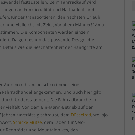
nneswandel festzustellen. Beim Fahrradkauf wird
derungen an Funktionalität und Haltbarkeit sind
ufen, Kinder transportieren, den nächsten Urlaub
n und vielleicht mit Zelt. „Vor allem Männer!“ Anja
ss stimmen. Die Komponenten werden einzeln
iert. Da geht es um das passende Design, die
 Details wie die Beschaffenheit der Handgriffe am
 der Automobilbranche schon immer eine
 im Fahrradhandel angekommen. Und auch hier gilt:
ch durch Understatement. Die Fahrradbranche in
her Vielfalt. Von dem Ein-Mann-Betrieb auf der
37 Jahren zuverlässig schraubt, dem
Düsselrad
, wo Jojo
chwört,
Schicke Mütze
, dem Laden für Velo-
 für Rennräder und Mountainbikes, den