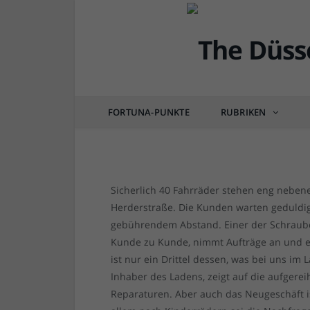
DÜSSEL-LEBEN & GENIESSEN
Aufwind für den Fahrr
FORTUNA-PUNKTE
RUBRIKEN
von
RAINER BARTEL
am
15.05.2020
1 COM
Sicherlich 40 Fahrräder stehen eng neb
Herderstraße. Die Kunden warten geduldig
gebührendem Abstand. Einer der Schrauber
Kunde zu Kunde, nimmt Aufträge an und erl
ist nur ein Drittel dessen, was bei uns im 
Inhaber des Ladens, zeigt auf die aufgere
Reparaturen. Aber auch das Neugeschäft ist