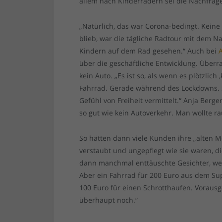
allem nach Kinderrädern sei die Nachfrage
„Natürlich, das war Corona-bedingt. Keine 
blieb, war die tägliche Radtour mit dem N
Kindern auf dem Rad gesehen.“ Auch bei
über die geschäftliche Entwicklung. Überr
kein Auto. „Es ist so, als wenn es plötzlich
Fahrrad. Gerade während des Lockdowns. Si
Gefühl von Freiheit vermittelt.“ Anja Berge
so gut wie kein Autoverkehr. Man wollte raus
So hätten dann viele Kunden ihre „alten M
verstaubt und ungepflegt wie sie waren, d
dann manchmal enttäuschte Gesichter, wen
Aber ein Fahrrad für 200 Euro aus dem Su
100 Euro für einen Schrotthaufen. Voraus
überhaupt noch.“