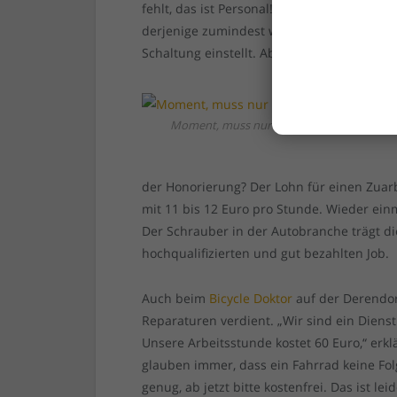
fehlt, das ist Personal! Gerade jetzt würde
derjenige zumindest wüsste, wie man ein
Schaltung einstellt. Aber auch Leute für 
Moment, muss nur noch das Laufrad wech
der Honorierung? Der Lohn für einen Zuarb
mit 11 bis 12 Euro pro Stunde. Wieder ein
Der Schrauber in der Autobranche trägt d
hochqualifizierten und gut bezahlten Job.
Auch beim
Bicycle Doktor
auf der Derendor
Reparaturen verdient. „Wir sind ein Dienst
Unsere Arbeitsstunde kostet 60 Euro,“ erk
glauben immer, dass ein Fahrrad keine Fol
genug, ab jetzt bitte kostenfrei. Das ist le