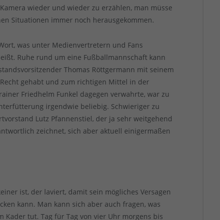
der Kamera wieder und wieder zu erzählen, man müsse
lchen Situationen immer noch herausgekommen.
 Wort, was unter Medienvertretern und Fans
heißt. Ruhe rund um eine Fußballmannschaft kann
Vorstandsvorsitzender Thomas Röttgermann mit seinem
Recht gehabt und zum richtigen Mittel in der
trainer Friedhelm Funkel dagegen verwahrte, war zu
nterfütterung irgendwie beliebig. Schwieriger zu
rtvorstand Lutz Pfannenstiel, der ja sehr weitgehend
twortlich zeichnet, sich aber aktuell einigermaßen
einer ist, der laviert, damit sein mögliches Versagen
ecken kann. Man kann sich aber auch fragen, was
m Kader tut. Tag für Tag von vier Uhr morgens bis