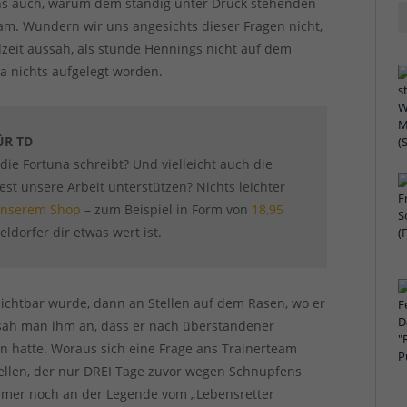
uns auch, warum dem ständig unter Druck stehenden
kam. Wundern wir uns angesichts dieser Fragen nicht,
zeit aussah, als stünde Hennings nicht auf dem
ja nichts aufgelegt worden.
ÜR TD
 die Fortuna schreibt? Und vielleicht auch die
t unsere Arbeit unterstützen? Nichts leichter
 unserem Shop
– zum Beispiel in Form von
18,95
ldorfer dir etwas wert ist.
 sichtbar wurde, dann an Stellen auf dem Rasen, wo er
 sah man ihm an, dass er nach überstandener
en hatte. Woraus sich eine Frage ans Trainerteam
ellen, der nur DREI Tage zuvor wegen Schnupfens
mer noch an der Legende vom „Lebensretter