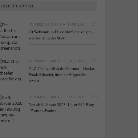
BELIEBTE ARTIKEL
VON
REDAKTION TD
17.09.2020
1
20 Webcams in Düsseldorf, die zeigen,
was los ist in der Stadt
VON
RAINER BARTEL
10.12.2022
5
NLZ-Chef verlässt die Fortuna – Danke,
Frank Schaefer, für die erfolgreiche
Arbeit!
VON
RAINER BARTEL
22.12.2022
2
Neu ab 9. Januar 2023: Unser F95-Blog
„Fortuna-Punkte…“