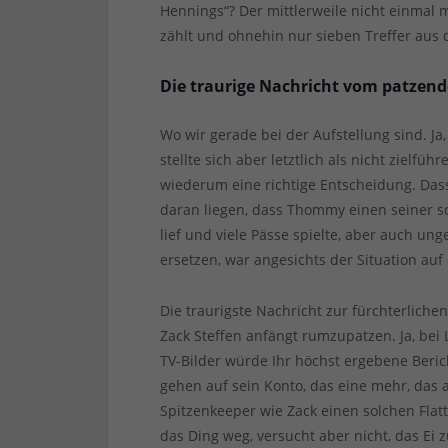
Hennings“? Der mittlerweile nicht einmal
zählt und ohnehin nur sieben Treffer aus d
Die traurige Nachricht vom patzen
Wo wir gerade bei der Aufstellung sind. Ja
stellte sich aber letztlich als nicht ziel
wiederum eine richtige Entscheidung. Dass
daran liegen, dass Thommy einen seiner sc
lief und viele Pässe spielte, aber auch un
ersetzen, war angesichts der Situation au
Die traurigste Nachricht zur fürchterliche
Zack Steffen anfängt rumzupatzen. Ja, be
TV-Bilder würde Ihr höchst ergebene Berich
gehen auf sein Konto, das eine mehr, das a
Spitzenkeeper wie Zack einen solchen Fla
das Ding weg, versucht aber nicht, das Ei 