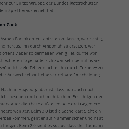
 mehr zur Spitzengruppe der Bundesligatorschützen
em Spiel heraus erzielt hat.
den Zack
, Aymen Barkok erneut antreten zu lassen, war richtig,
führend heraus. Ihn durch Ampomah zu ersetzen, war
 offensiv aber so dermaßen wenig lief, dürfte wohl
hlechteren Tage hatte, sich zwar sehr bemühte, viel
gewöhnlich viele Fehler machte. Ihn durch Tekpetey zu
f der Auswechselbank eine vertretbare Entscheidung.
n Nacht in Augsburg aber ist, dass nun auch noch
i Licht besehen und nach mehrfachem Besichtigen der
terstatter die These aufstellen: Alle drei Gegentore
ndere weniger. Beim 3:0 ist die Sache klar: Sieht ein
tterball kommen, geht er auf Nummer sicher und haut
zu fangen. Beim 2:0 sieht es so aus, dass der Tormann