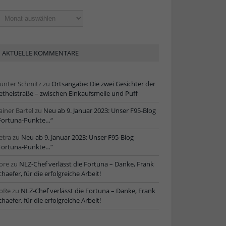
ltere
tikel
AKTUELLE KOMMENTARE
ünter Schmitz
zu
Ortsangabe: Die zwei Gesichter der
ethelstraße – zwischen Einkaufsmeile und Puff
ainer Bartel
zu
Neu ab 9. Januar 2023: Unser F95-Blog
Fortuna-Punkte…“
etra
zu
Neu ab 9. Januar 2023: Unser F95-Blog
Fortuna-Punkte…“
ore
zu
NLZ-Chef verlässt die Fortuna – Danke, Frank
chaefer, für die erfolgreiche Arbeit!
oRe
zu
NLZ-Chef verlässt die Fortuna – Danke, Frank
chaefer, für die erfolgreiche Arbeit!