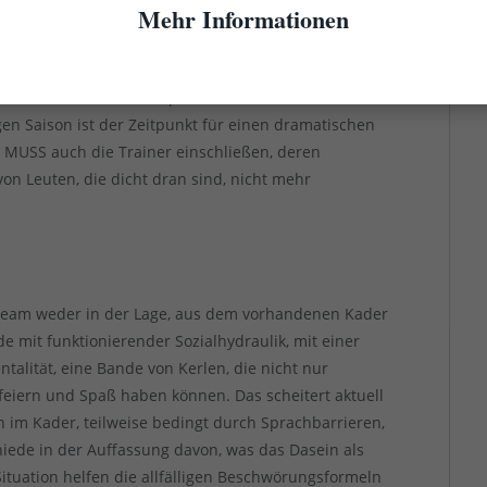
Mehr Informationen
er ist schon vorbei. Gemeint ist das Konstrukt, das
t hat: Rensing – Ayhan – Bodzek – Fink – Hennings.
e Blätter wie Lukebakio, Raman, aber auch Sobottka
ten. Vorbei, Geschichte, perdu… Was mit anderen
gen Saison ist der Zeitpunkt für einen dramatischen
MUSS auch die Trainer einschließen, deren
on Leuten, die dicht dran sind, nicht mehr
erteam weder in der Lage, aus dem vorhandenen Kader
e mit funktionierender Sozialhydraulik, mit einer
alität, eine Bande von Kerlen, die nicht nur
ern und Spaß haben können. Das scheitert aktuell
im Kader, teilweise bedingt durch Sprachbarrieren,
iede in der Auffassung davon, was das Dasein als
Situation helfen die allfälligen Beschwörungsformeln