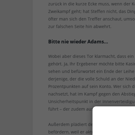
zurück in die kurze Ecke muss, wenn der K
Zweikampf geht; hat Steffen nicht, das Ding
öfter man sich den Treffer anschaut, umso
zur falschen Seite hin abwehrt.
Bitte nie wieder Adams…
Wobei aber dieses Tor klarmacht, dass ein 
gehört. Ja, Ihr Ergebener möchte bitte Ka
sehen und befürwortet ein Ende der Leihe 
derjenige, der die volle Schuld an der Nied
Prozentpunkten auf sein Konto. Wer sich 
nachsetzt, hat im Kampf gegen den Abstieg
Unsicherheitspunkt in der Innenverteidig
führt – der zudem aus unerfindlichen Grün
Außerdem plädiert der Ihrige dafür, genau
befördern, weil er aktuell der einzige ern