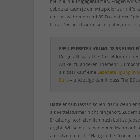
nie, nie, nie entgegenkamen. Fragen wir 
Sobottka kaum je ein Mitspieler zur Hilfe 
dass es während rund 85 Prozent der Spiel
Platz. Der beschwerte sich später, ihm sei 
F95-LESEBETEILIGUNG: 18,95 EURO F
Dir gefällt, was The Düsseldorfer über
Artikel zu anderen Themen? Du möchtes
als das! Kauf eine
Lesebeteiligung in
Euro
– und zeige damit, dass The Düsse
Hätte er sein lassen sollen, denn wenn er
als Mittelstürmer nicht hingehört. Zudem
Erkältung noch ziemlich nach Luft zu japs
ergibt: Wieso muss man einen Mann aufst
aussetzen musste? Hängen die Coaches im