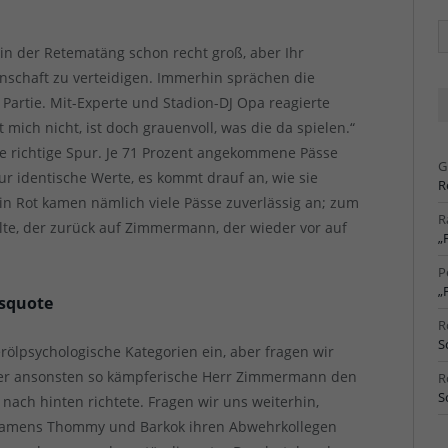
Ä
Ar
 in der Retematäng schon recht groß, aber Ihr
schaft zu verteidigen. Immerhin sprächen die
 Partie. Mit-Experte und Stadion-DJ Opa reagierte
t mich nicht, ist doch grauenvoll, was die da spielen.“
e richtige Spur. Je 71 Prozent angekommene Pässe
G
ur identische Werte, es kommt drauf an, wie sie
R
n Rot kamen nämlich viele Pässe zuverlässig an; zum
R
lte, der zurück auf Zimmermann, der wieder vor auf
„
P
„
ssquote
R
S
erölpsychologische Kategorien ein, aber fragen wir
ser ansonsten so kämpferische Herr Zimmermann den
R
S
 nach hinten richtete. Fragen wir uns weiterhin,
 namens Thommy und Barkok ihren Abwehrkollegen