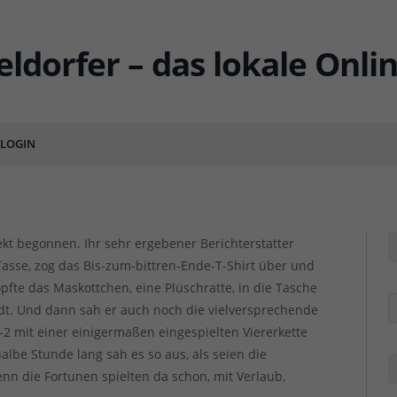
 Nein, eine Mannschaft ist
LOGIN
MENTS
ekt begonnen. Ihr sehr ergebener Berichterstatter
sse, zog das Bis-zum-bittren-Ende-T-Shirt über und
pfte das Maskottchen, eine Plüschratte, in die Tasche
R
adt. Und dann sah er auch noch die vielversprechende
-2 mit einer einigermaßen eingespielten Viererkette
albe Stunde lang sah es so aus, als seien die
enn die Fortunen spielten da schon, mit Verlaub,