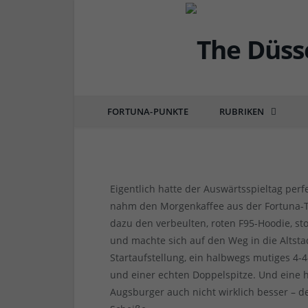
FORTUNA
Augsburg vs F95 3:0 –
das nicht (mehr)
FORTUNA-PUNKTE
RUBRIKEN
von
RAINER BARTEL
am
18.12.2019
10 COM
Eigentlich hatte der Auswärtsspieltag perf
nahm den Morgenkaffee aus der Fortuna-Ta
dazu den verbeulten, roten F95-Hoodie, sto
und machte sich auf den Weg in die Altst
Startaufstellung, ein halbwegs mutiges 4-4
und einer echten Doppelspitze. Und eine h
Augsburger auch nicht wirklich besser – d