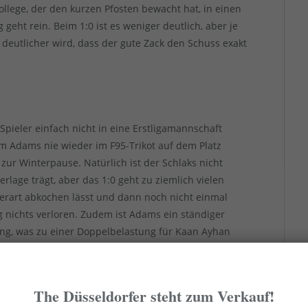
ollege, der den kurzen Pfosten bewacht hat, in einen
 geht rein. Beim 1:0 ist es weniger deutlich, aber je
 deutlicher wird, dass der gute Zack den Schuss exakt
Spieler einfach nicht in eine Erstligamannschaft
sim Adams nie wieder im F95-Trikot auf dem Platz
zur Winterpause. Natürlich ist der Schlaks nicht
erlage trägt, aber das 1:0 geht zu ziemlich vielen
derart abkochen lässt und dann noch nicht einmal
 nichts verloren. Zudem ist Adams ein ständiger
ung, was zu einer Doppelbelastung für Kaan Ayhan
den wieder weit rechts draußen statt zentral agierte.
 diesen Kaan Ayhan bitte rasch zum Käpt’n zu
The Düsseldorfer steht zum Verkauf!
sthafte Führungsspieler im Team ist. Was auch