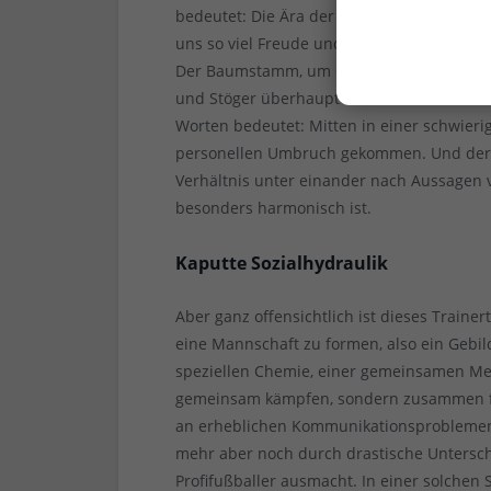
bedeutet: Die Ära der Achse geht zuende od
uns so viel Freude und Sicherheit geschenk
Der Baumstamm, um den herum sich frisch
und Stöger überhaupt erst entfalten konn
Worten bedeutet: Mitten in einer schwieri
personellen Umbruch gekommen. Und der 
Verhältnis unter einander nach Aussagen v
besonders harmonisch ist.
Kaputte Sozialhydraulik
Aber ganz offensichtlich ist dieses Train
eine Mannschaft zu formen, also ein Gebild
speziellen Chemie, einer gemeinsamen Ment
gemeinsam kämpfen, sondern zusammen fei
an erheblichen Kommunikationsproblemen 
mehr aber noch durch drastische Untersch
Profifußballer ausmacht. In einer solchen 