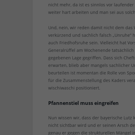
nicht mehr, da ist es sinnlos vor laufen
weiter hart arbeiten und man sei aus so
Und, nein, wir reden damit nicht dem das
verkürzend und sachlich falsch „Unruhe“ 
auch Friedhofsruhe sein. Vielleicht hat 
Generalrüffel am Wochenende tatsächlich 
gegebenen Lage gegriffen. Dass sich Chef
erwarten, blieb aber mangels sachlicher U
beurteilen ist momentan die Rolle von Spo
für die Zusammenstellung des Kaders veran
wischiwaschi positioniert.
Pfannenstiel muss eingreifen
Nun wissen wir, dass der bayerische Lutz k
nicht sichtbar wird und er seinen Arsch d
genau er gegen die strukturellen Mängel i