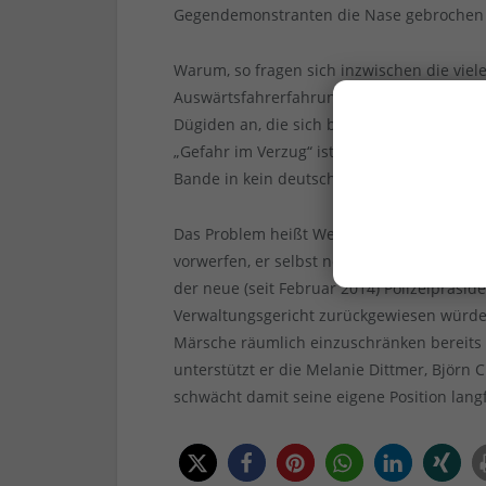
Gegendemonstranten die Nase gebrochen ha
Warum, so fragen sich inzwischen die viel
Auswärtsfahrerfahrung, wendet die Ordnu
Dügiden an, die sich bei Fußballspielen 
„Gefahr im Verzug“ ist? Würden bei einer
Bande in kein deutsches Stadion mehr.
Das Problem heißt Wesseler. Niemand wir
vorwerfen, er selbst neige den Rechtsextre
der neue (seit Februar 2014) Polizeipräsi
Verwaltungsgericht zurückgewiesen würde 
Märsche räumlich einzuschränken bereits p
unterstützt er die Melanie Dittmer, Björn
schwächt damit seine eigene Position langf