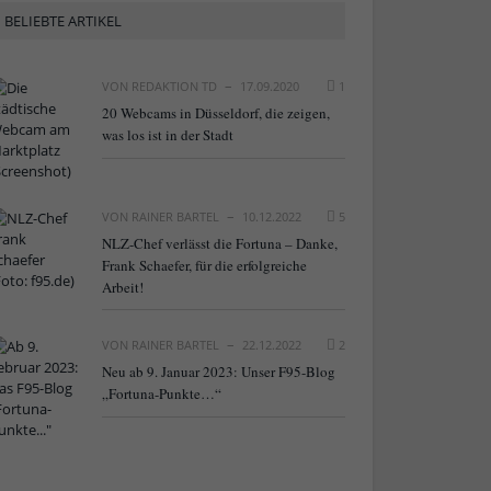
BELIEBTE ARTIKEL
VON
REDAKTION TD
17.09.2020
1
20 Webcams in Düsseldorf, die zeigen,
was los ist in der Stadt
VON
RAINER BARTEL
10.12.2022
5
NLZ-Chef verlässt die Fortuna – Danke,
Frank Schaefer, für die erfolgreiche
Arbeit!
VON
RAINER BARTEL
22.12.2022
2
Neu ab 9. Januar 2023: Unser F95-Blog
„Fortuna-Punkte…“