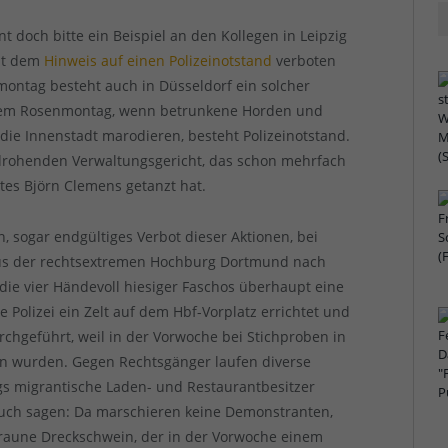
nt doch bitte ein Beispiel an den Kollegen in Leipzig
it dem
Hinweis auf einen Polizeinotstand
verboten
ntag besteht auch in Düsseldorf ein solcher
jedem Rosenmontag, wenn betrunkene Horden und
die Innenstadt marodieren, besteht Polizeinotstand.
 drohenden Verwaltungsgericht, das schon mehrfach
es Björn Clemens getanzt hat.
, sogar endgültiges Verbot dieser Aktionen, bei
aus der rechtsextremen Hochburg Dortmund nach
die vier Händevoll hiesiger Faschos überhaupt eine
e Polizei ein Zelt auf dem Hbf-Vorplatz errichtet und
rchgeführt, weil in der Vorwoche bei Stichproben in
en wurden. Gegen Rechtsgänger laufen diverse
gs migrantische Laden- und Restaurantbesitzer
auch sagen: Da marschieren keine Demonstranten,
raune Dreckschwein, der in der Vorwoche einem