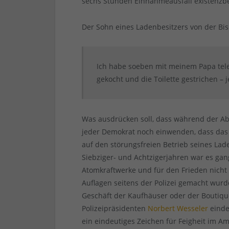
sechs Stunden Einnahmeausfall existenzb
Der Sohn eines Ladenbesitzers von der Bi
Ich habe soeben mit meinem Papa telef
gekocht und die Toilette gestrichen – j
Was ausdrücken soll, dass während der 
jeder Demokrat noch einwenden, dass das
auf den störungsfreien Betrieb seines La
Siebziger- und Achtzigerjahren war es ga
Atomkraftwerke und für den Frieden nich
Auflagen seitens der Polizei gemacht wur
Geschäft der Kaufhäuser oder der Boutiqu
Polizeipräsidenten
Norbert Wesseler
einde
ein eindeutiges Zeichen für Feigheit im Am