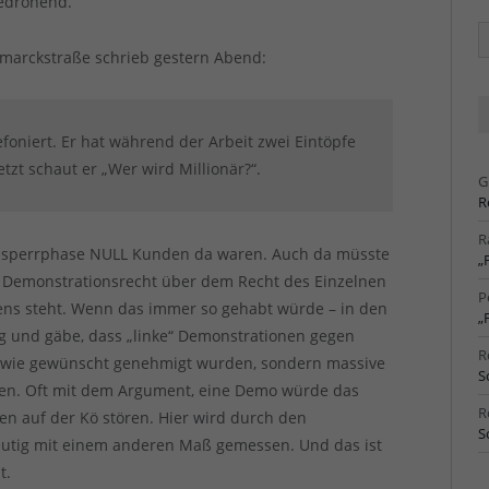
edrohend.
Ä
Ar
smarckstraße schrieb gestern Abend:
oniert. Er hat während der Arbeit zwei Eintöpfe
etzt schaut er „Wer wird Millionär?“.
G
R
R
Absperrphase NULL Kunden da waren. Auch da müsste
„
 Demonstrationsrecht über dem Recht des Einzelnen
P
dens steht. Wenn das immer so gehabt würde – in den
„
ng und gäbe, dass „linke“ Demonstrationen gegen
R
t wie gewünscht genehmigt wurden, sondern massive
S
den. Oft mit dem Argument, eine Demo würde das
R
en auf der Kö stören. Hier wird durch den
S
utig mit einem anderen Maß gemessen. Und das ist
t.