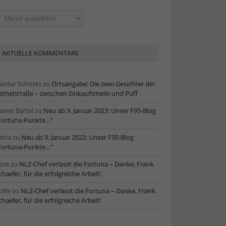
ltere
tikel
AKTUELLE KOMMENTARE
ünter Schmitz
zu
Ortsangabe: Die zwei Gesichter der
ethelstraße – zwischen Einkaufsmeile und Puff
ainer Bartel
zu
Neu ab 9. Januar 2023: Unser F95-Blog
Fortuna-Punkte…“
etra
zu
Neu ab 9. Januar 2023: Unser F95-Blog
Fortuna-Punkte…“
ore
zu
NLZ-Chef verlässt die Fortuna – Danke, Frank
chaefer, für die erfolgreiche Arbeit!
oRe
zu
NLZ-Chef verlässt die Fortuna – Danke, Frank
chaefer, für die erfolgreiche Arbeit!