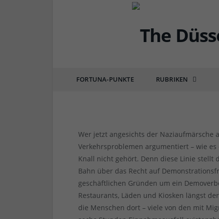
DÜSSEL-POLITIK & POSITIONEN
Beweg deinen Arsch, 
FORTUNA-PUNKTE
RUBRIKEN
von
RAINER BARTEL
am
10.02.2015
3 COMM
Wer jetzt angesichts der Naziaufmärsche
Verkehrsproblemen argumentiert – wie es 
Knall nicht gehört. Denn diese Linie stell
Bahn über das Recht auf Demonstrationsfr
geschäftlichen Gründen um ein Demoverbot
Restaurants, Läden und Kiosken längst der
die Menschen dort – viele von den mit Mi