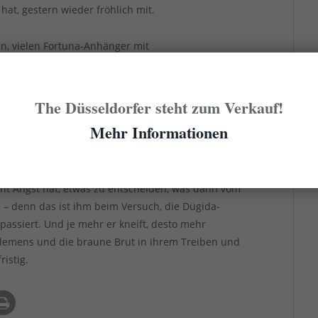
t, gestern wieder fröhlich mit.
en, vielen Fortuna-Anhänger mit
ngsmacht nicht dieselbenm Restriktionen gegen die
beinahe jedes Wochenende anwendet, ohne dass
 Fan-Truppe regelmäßig Waffen entdeckt, käme diese
The Düsseldorfer steht zum Verkauf!
Mehr Informationen
d dem Verwaltungsjuristen mit dem wilden Bart
men zu, aber viele sind inzwischen der Ansicht, dass
dent Angst hat, etwas zu entscheiden, was dann vom
– denn das ist ihm beim Versuch, die Dügida-
assiert. Und je mehr er kneift, desto mehr
 Clemens und die braune Brut in ihrem Treiben und
ristig.