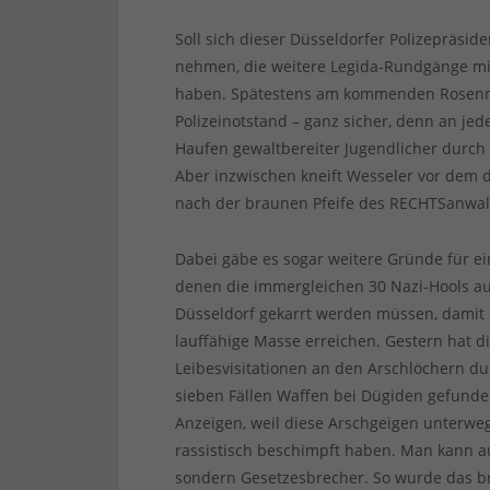
Soll sich dieser Düsseldorfer Polizepräside
nehmen, die weitere Legida-Rundgänge m
haben. Spätestens am kommenden Rosenmo
Polizeinotstand – ganz sicher, denn an 
Haufen gewaltbereiter Jugendlicher durch 
Aber inzwischen kneift Wesseler vor dem
nach der braunen Pfeife des RECHTSanwalt
Dabei gäbe es sogar weitere Gründe für ein
denen die immergleichen 30 Nazi-Hools 
Düsseldorf gekarrt werden müssen, damit 
lauffähige Masse erreichen. Gestern hat di
Leibesvisitationen an den Arschlöchern du
sieben Fällen Waffen bei Dügiden gefund
Anzeigen, weil diese Arschgeigen unterwe
rassistisch beschimpft haben. Man kann 
sondern Gesetzesbrecher. So wurde das b