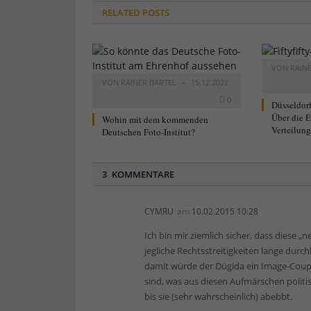
RELATED
POSTS
VON
RAIN
VON
RAINER BARTEL
15.12.2022
0
Düsseldorf
Über die 
Wohin mit dem kommenden
Verteilung
Deutschen Foto-Institut?
3 KOMMENTARE
CYMRU
am
10.02.2015 10:28
Ich bin mir ziemlich sicher, dass diese „n
jegliche Rechtsstreitigkeiten lange durc
damit würde der Dügida ein Image-Coup 
sind, was aus diesen Aufmärschen polit
bis sie (sehr wahrscheinlich) abebbt.