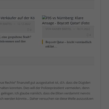
ER BARTEL
12.12.2022
VON
RAINER BARTEL
18.11.2022
0
4
, eine gespaltene Stadt?
Einkommen und ihre
Boycott Qatar – leicht verständlich
erklärt…
eue Rechte“ finanziell gut ausgestattet ist, d.h. dass die Dügiden
hhalten könnten. Dies will der Polizeipräsident vermeiden, denn
gelingen. Ich glaube nämlich, dass die Eliten verdammt nervös
isch werden könnte… Daher versuchen sie diese Welle auszusitzen