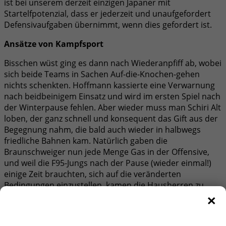
ist bei unserem derzeit einzigen Japaner mit
Startelfpotenzial, dass er jederzeit und unaufgefordert
Defensivaufgaben übernimmt, wenn dies gefordert ist.
Ansätze von Kampfsport
Bisschen wüst ging es dann nach Wiederanpfiff ab, wobei
sich beide Teams in Sachen Auf-die-Knochen-gehen
nichts schenkten. Hoffmann kassierte eine Verwarnung
nach beidbeinigem Einsatz und wird im ersten Spiel nach
der Winterpause fehlen. Aber wieder muss man Schiri Alt
loben, der ganz schnell und konsequent das Gift aus der
Begegnung nahm, die bald auch wieder in halbwegs
friedliche Bahnen kam. Natürlich gaben die
Braunschweiger nun jede Menge Gas in der Offensive,
und weil die F95-Jungs nach der Pause (wieder einmal!)
einige Zeit brauchten, sich auf die veränderten
Bedingungen einzustellen, kamen die Hausherren zu
×
ziemlich guten Chancen. Wobei die Statistik sagt, dass
deutlich mehr als die Hälfte ihrer Torschüsse aus der
Distanz abgefeuert wurden. Da musste sich Raphael Wolf