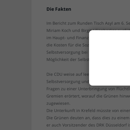
Die Fakten
Im Bericht zum Runden Tisch Asyl am 6. S
Miriam Koch und Birgit Lilienbecker ausführ
im Haupt- und Finanzausschuss im Septemb
die Kosten für die Soziale Betreuung inkl
Selbstversorgung bei 960 Euro pro Kopf u
Möglichkeit der Selbstversorgung liegen be
Die CDU weise auf leere Plätze in Krefeld 
Selbstversorgung und schon damit wesent
Fragen zu einer Unterbringung von Flücht
Gremien erörtert, worauf die Grünen hinw
zugewiesen.
Die Unterkunft in Krefeld müsste von eine
Die Grünen deuten an, dass dies zu einem 
er auch Vorsitzender des DRK Düsseldorf is