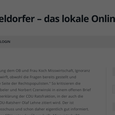
 Rechtspopulisten – Grüne
CDU
LOGIN
MENTS
ilung dem OB und Frau Koch Misswirtschaft, Ignoranz
rft, obwohl die Fragen bereits gestellt und
 Seite der Rechtspopulisten.“ So kritisieren die
R
eler und Norbert Czerwinski in einem offenen Brief
seerklärung der CDU Ratsfraktion, in der auch die
U-Ratsherr Olaf Lehne zitiert wird. Der ist
sschuss und schon daher eigentlich gut informiert.