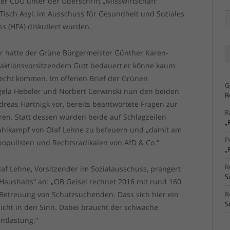
er CDU unter der Überschrift „Misswirtschaft“
isch Asyl, im Ausschuss für Gesundheit und Soziales
Ä
Ar
s (HFA) diskutiert wurden.
r hatte der Grüne Bürgermeister Günther Karen-
raktionsvorsitzendem Gutt bedauert,er könne kaum
recht kommen. Im offenen Brief der Grünen
G
gela Hebeler und Norbert Cerwinski nun den beiden
R
reas Hartnigk vor, bereits beantwortete Fragen zur
R
ren. Statt dessen würden beide auf Schlagzeilen
„
ahlkampf von Olaf Lehne zu befeuern und „damit am
P
opulisten und Rechtsradikalen von AfD & Co.“
„
R
af Lehne, Vorsitzender im Sozialausschuss, prangert
S
 Haushalts“ an: „OB Geisel rechnet 2016 mit rund 160
 Betreuung von Schutzsuchenden. Dass sich hier ein
R
S
icht in den Sinn. Dabei braucht der schwache
ntlastung.“