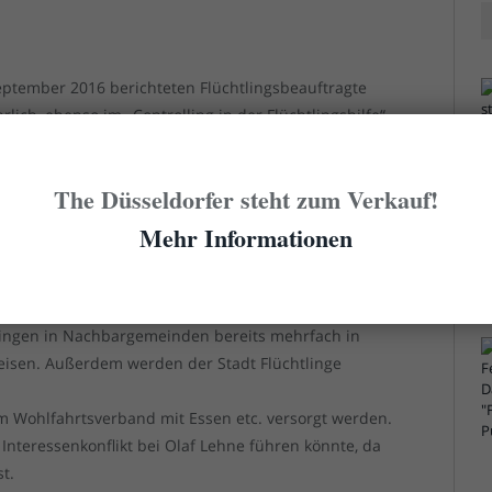
eptember 2016 berichteten Flüchtlingsbeauftragte
lich, ebenso im „Controlling in der Flüchtlingshilfe“
er (die Unterlagen liegen uns vor). Danach liegen
usive Verpflegung bei der Unterbringungen ohne
The Düsseldorfer steht zum Verkauf!
nd Monat. Die Kosten für eine Unterbringung mit der
i 31 Euro / Platz und Monat.
Mehr Informationen
hin – die aber seien ohne Möglichkeiten der
lich teurer, betonen die Grünen. Ebenso wurden
lingen in Nachbargemeinden bereits mehrfach in
eisen. Außerdem werden der Stadt Flüchtlinge
m Wohlfahrtsverband mit Essen etc. versorgt werden.
Interessenkonflikt bei Olaf Lehne führen könnte, da
t.