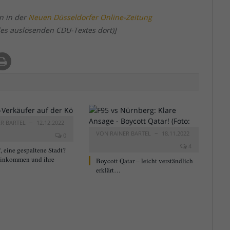
en in der
Neuen Düsseldorfer Online-Zeitung
es auslösenden CDU-Textes dort)]
ER BARTEL
12.12.2022
VON
RAINER BARTEL
18.11.2022
0
4
, eine gespaltene Stadt?
Einkommen und ihre
Boycott Qatar – leicht verständlich
erklärt…