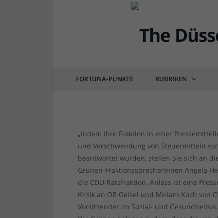
DÜSSEL-POLITIK & POSITIONEN
CDU argumentiert wie
im offenen Brief an 
FORTUNA-PUNKTE
RUBRIKEN
von
RAINER BARTEL
am
29.09.2016
0 COM
„Indem Ihre Fraktion in einer Pressemitte
und Verschwendung von Steuermitteln vorwi
beantwortet wurden, stellen Sie sich an die
Grünen-FraktionssprecherInnen Angela Heb
die CDU-Ratsfraktion. Anlass ist eine Pres
Kritik an OB Geisel und Miriam Koch von CD
Vorsitzender im Sozial- und Gesundheitsau