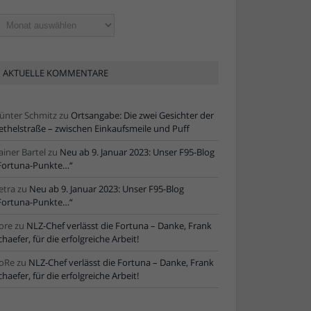
ltere
tikel
AKTUELLE KOMMENTARE
ünter Schmitz
zu
Ortsangabe: Die zwei Gesichter der
ethelstraße – zwischen Einkaufsmeile und Puff
ainer Bartel
zu
Neu ab 9. Januar 2023: Unser F95-Blog
Fortuna-Punkte…“
etra
zu
Neu ab 9. Januar 2023: Unser F95-Blog
Fortuna-Punkte…“
ore
zu
NLZ-Chef verlässt die Fortuna – Danke, Frank
chaefer, für die erfolgreiche Arbeit!
oRe
zu
NLZ-Chef verlässt die Fortuna – Danke, Frank
chaefer, für die erfolgreiche Arbeit!