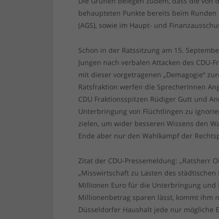
Die Grünen belegen zudem, dass die von d
behaupteten Punkte bereits beim Runden T
(AGS), sowie im Haupt- und Finanzausschus
Schon in der Ratssitzung am 15. Septembe
Jungen nach verbalen Attacken des CDU-F
mit dieser vorgetragenen „Demagogie“ zu
Ratsfraktion werfen die SprecherInnen An
CDU Fraktionsspitzen Rüdiger Gutt und And
Unterbringung von Flüchtlingen zu ignorie
zielen, um wider besseren Wissens den W
Ende aber nur den Wahlkampf der Rechtsp
Zitat der CDU-Pressemeldung: „Ratsherr Ol
„Misswirtschaft zu Lasten des städtischen
Millionen Euro für die Unterbringung und
Millionenbetrag sparen lässt, kommt ihm n
Düsseldorfer Haushalt jede nur mögliche E