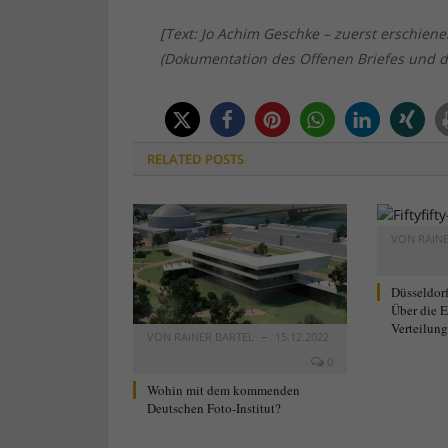
[Text: Jo Achim Geschke – zuerst erschien
(Dokumentation des Offenen Briefes und d
RELATED
POSTS
VON
RAIN
Düsseldorf
Über die 
Verteilung
VON
RAINER BARTEL
15.12.2022
0
Wohin mit dem kommenden
Deutschen Foto-Institut?