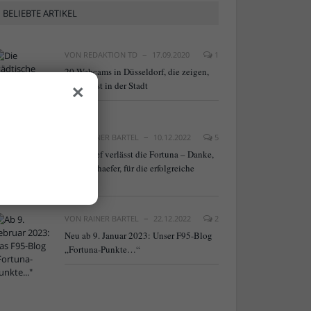
BELIEBTE ARTIKEL
VON
REDAKTION TD
17.09.2020
1
20 Webcams in Düsseldorf, die zeigen,
×
was los ist in der Stadt
VON
RAINER BARTEL
10.12.2022
5
NLZ-Chef verlässt die Fortuna – Danke,
Frank Schaefer, für die erfolgreiche
Arbeit!
VON
RAINER BARTEL
22.12.2022
2
Neu ab 9. Januar 2023: Unser F95-Blog
„Fortuna-Punkte…“