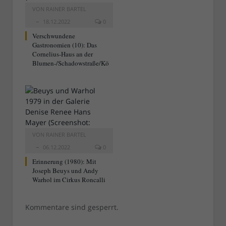
VON
RAINER BARTEL
18.12.2022
0
Verschwundene
Gastronomien (10): Das
Cornelius-Haus an der
Blumen-/Schadowstraße/Kö
VON
RAINER BARTEL
06.12.2022
0
Erinnerung (1980): Mit
Joseph Beuys und Andy
Warhol im Cirkus Roncalli
Kommentare sind gesperrt.