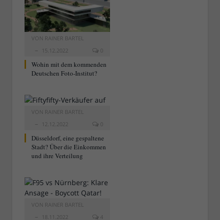
VON
RAINER BARTEL
15.12.2022
0
Wohin mit dem kommenden
Deutschen Foto-Institut?
VON
RAINER BARTEL
12.12.2022
0
Düsseldorf, eine gespaltene
Stadt? Über die Einkommen
und ihre Verteilung
VON
RAINER BARTEL
18.11.2022
4