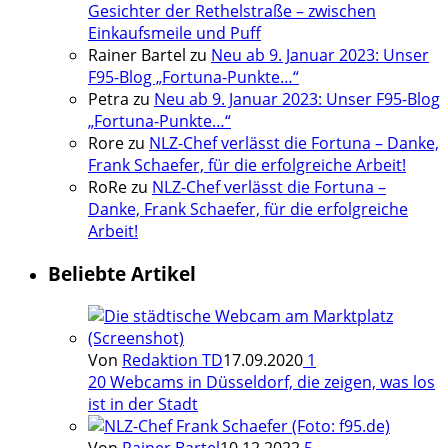
Gesichter der Rethelstraße – zwischen
Einkaufsmeile und Puff
Rainer Bartel
zu
Neu ab 9. Januar 2023: Unser
F95-Blog „Fortuna-Punkte…“
Petra
zu
Neu ab 9. Januar 2023: Unser F95-Blog
„Fortuna-Punkte…“
Rore
zu
NLZ-Chef verlässt die Fortuna – Danke,
Frank Schaefer, für die erfolgreiche Arbeit!
RoRe
zu
NLZ-Chef verlässt die Fortuna –
Danke, Frank Schaefer, für die erfolgreiche
Arbeit!
Beliebte Artikel
Von
Redaktion TD
17.09.2020
1
20 Webcams in Düsseldorf, die zeigen, was los
ist in der Stadt
Von
Rainer Bartel
10.12.2022
5