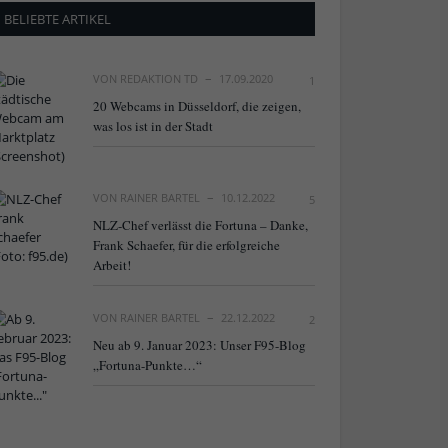
BELIEBTE ARTIKEL
VON
REDAKTION TD
17.09.2020
1
20 Webcams in Düsseldorf, die zeigen,
was los ist in der Stadt
VON
RAINER BARTEL
10.12.2022
5
NLZ-Chef verlässt die Fortuna – Danke,
Frank Schaefer, für die erfolgreiche
Arbeit!
VON
RAINER BARTEL
22.12.2022
2
Neu ab 9. Januar 2023: Unser F95-Blog
„Fortuna-Punkte…“