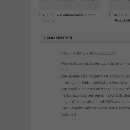
0
4, 3, 2, 1 – Fortuna-Punkte starten
Neu ab 9. 
durch…
Blog „For
3 KOMMENTARE
MAGIERTOM
am
09.07.2022 23:16
Mein Gott es wird aber auch nicht ein kl
Fans
„die Spieler oft und gern mit großer Gna
ahnungslos. Nebenbei haben Verantwortl
Apomoah aus dem Fenster raus geworfen,
hierbei ist, dass bei beiden noch falls 
ausgeht), diese ablösefrei 2023 wechseln
und CW geht nahtlos weiter wie zuvor bei 
realistisch.