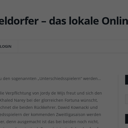
 Nana Ampomah – F95-
er Saison 2022/23?
LOGIN
NTS
Aue vs F95 (Januar 2021):
Aue vs F95 (Januar 2021):
 zu den sogenannten „Unterschiedsspielern“ werden…
ie Verpflichtung von Jordy de Wijs freut und sich den
R
Khaled Narey bei der glorreichen Fortuna wünscht,
rechnet die beiden Rückkehrer, Dawid Kownacki und
dsspielern der kommenden Zweitligasaison werden
der, denn ausgemacht ist das bei beiden noch nicht,