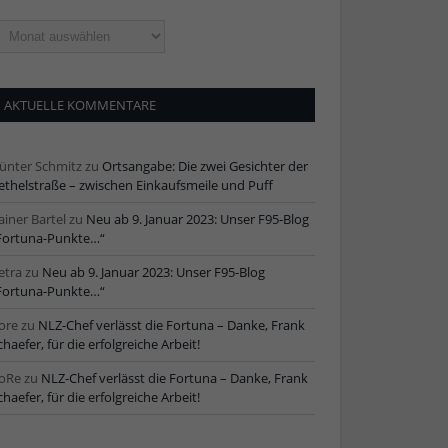
ltere
tikel
AKTUELLE KOMMENTARE
ünter Schmitz
zu
Ortsangabe: Die zwei Gesichter der
ethelstraße – zwischen Einkaufsmeile und Puff
ainer Bartel
zu
Neu ab 9. Januar 2023: Unser F95-Blog
Fortuna-Punkte…“
etra
zu
Neu ab 9. Januar 2023: Unser F95-Blog
Fortuna-Punkte…“
ore
zu
NLZ-Chef verlässt die Fortuna – Danke, Frank
chaefer, für die erfolgreiche Arbeit!
oRe
zu
NLZ-Chef verlässt die Fortuna – Danke, Frank
chaefer, für die erfolgreiche Arbeit!