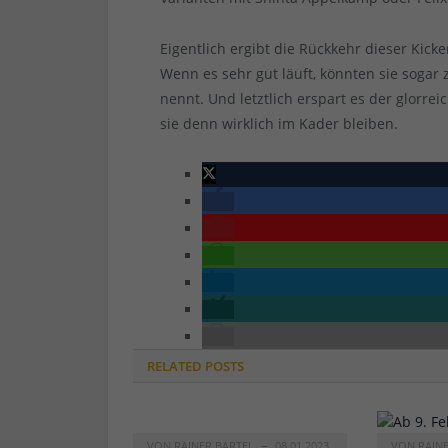
Eigentlich ergibt die Rückkehr dieser Kic
Wenn es sehr gut läuft, könnten sie soga
nennt. Und letztlich erspart es der glorre
sie denn wirklich im Kader bleiben.
RELATED
POSTS
VON
RAINER BARTEL
08.01.2023
VON
RAIN