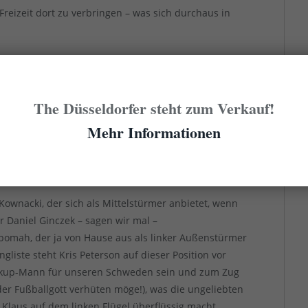
 Freizeit dort zu verbringen – was sich durchaus in
pieleinsätzen beobachtet hat, konnte erkennen, dass
s Grundsätzliches geändert hat. Sie brennen vor
 zu haben, dass die kommenden Saison für ihn die
The Düsseldorfer steht zum Verkauf!
chzusetzen. Ähnliches gilt auch für Kownacki. Und
Mehr Informationen
une, der für „schwierige“ Spieler ein Händchen zu
ll von Narey bewiesen hat. Könnte also so sein, dass
 eine wichtige Rolle spielen könnten.
Kownacki, der sich als Mittelstürmer anbietet, wenn
 Daniel Ginczek – sagen wir mal –
omah, der ja von Hause aus als linker Außenstürmer
ngliste steht Kris Peterson auf dieser Position vor
Backup-Mann für unseren Schweden sein und zum Zug
er Fußballgott verhüten möge!), was die ungeliebten
 Klaus auf dem linken Flügel überflüssig macht.