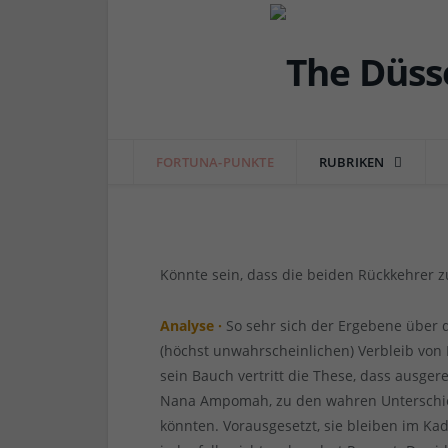
FORTUNA
Dawid Kownacki und
Unterschiedsspieler d
FORTUNA-PUNKTE
RUBRIKEN
von
RAINER BARTEL
am
07.07.2022
3 COMME
Könnte sein, dass die beiden Rückkehrer
Analyse ·
So sehr sich der Ergebene über d
(höchst unwahrscheinlichen) Verbleib von 
sein Bauch vertritt die These, dass ausge
Nana Ampomah, zu den wahren Unterschie
könnten. Vorausgesetzt, sie bleiben im Ka