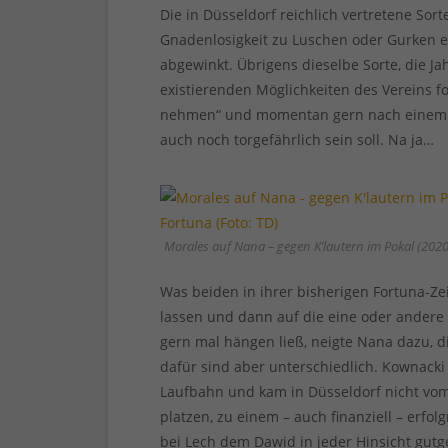
Die in Düsseldorf reichlich vertretene Sor
Gnadenlosigkeit zu Luschen oder Gurken e
abgewinkt. Übrigens dieselbe Sorte, die Ja
existierenden Möglichkeiten des Vereins f
nehmen“ und momentan gern nach einem „k
auch noch torgefährlich sein soll. Na ja…
Morales auf Nana – gegen K’lautern im Pokal (2020)
Was beiden in ihrer bisherigen Fortuna-Zeit
lassen und dann auf die eine oder andere 
gern mal hängen ließ, neigte Nana dazu, 
dafür sind aber unterschiedlich. Kownacki
Laufbahn und kam in Düsseldorf nicht v
platzen, zu einem – auch finanziell – erfol
bei Lech dem Dawid in jeder Hinsicht gutge