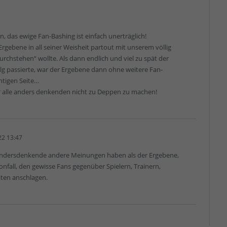
n, das ewige Fan-Bashing ist einfach unerträglich!
Ergebene in all seiner Weisheit partout mit unserem völlig
urchstehen“ wollte. Als dann endlich und viel zu spät der
lg passierte, war der Ergebene dann ohne weitere Fan-
htigen Seite…
mer alle anders denkenden nicht zu Deppen zu machen!
22 13:47
 Andersdenkende andere Meinungen haben als der Ergebene,
fall, den gewisse Fans gegenüber Spielern, Trainern,
ten anschlagen.