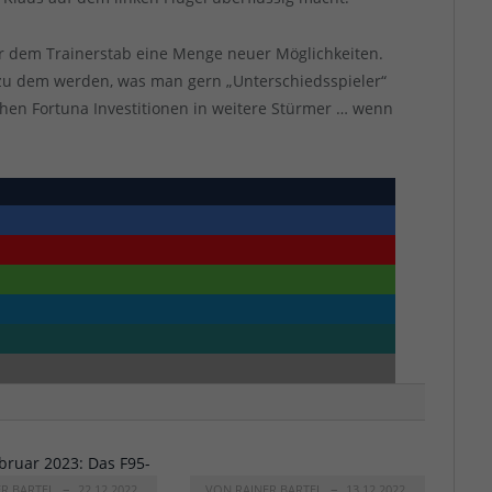
ker dem Trainerstab eine Menge neuer Möglichkeiten.
r zu dem werden, was man gern „Unterschiedsspieler“
ichen Fortuna Investitionen in weitere Stürmer … wenn
ER BARTEL
22.12.2022
VON
RAINER BARTEL
13.12.2022