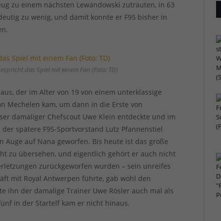
eug zu einem nächsten Lewandowski zutrauten, in 63
ndeutig zu wenig, und damit konnte er F95 bisher in
en.
spricht das Spiel mit einem Fan (Foto: TD)
us, der im Alter von 19 von einem unterklassige
von Mechelen kam, um dann in die Erste von
ser damaliger Chefscout Uwe Klein entdeckte und im
 der spätere F95-Sportvorstand Lutz Pfannenstiel
in Auge auf Nana geworfen. Bis heute ist das große
t zu übersehen, und eigentlich gehört er auch nicht
erletzungen zurückgeworfen wurden – sein unreifes
äft mit Royal Antwerpen führte, gab wohl den
te ihn der damalige Trainer Uwe Rösler auch mal als
fünf in der Startelf kam er nicht hinaus.