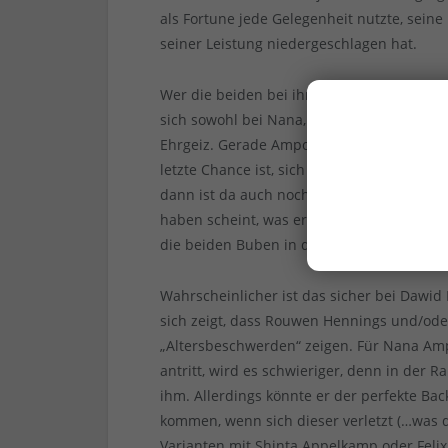
als Fortune jede Gelegenheit nutzte, seine
seiner Leistung niedergeschlagen hat.
Wer die beiden bei ihren bisherigen Tests
sich sowohl bei Nana, als auch Dawid etwa
Ehrgeiz. Gerade Ampomah scheint erkannt
letzte Chance ist, sich im Profifußball dur
dann ist da auch noch Trainer Daniel Thio
haben scheint, was er beispielsweise im Fa
die beiden Buben in der kommenden Saison
Wahrscheinlicher ist das sicher bei Dawid 
sich zeigt, dass Rouwen Hennings und/oder
„Altersbeschwerden“ zeigen. Für Nana Amp
antritt, wird es schwieriger, denn in der Ra
ihm. Allerdings könnte er der perfekte 
kommen, wenn sich dieser verletzt (…was d
Varianten mit Shinta Appelkamp oder Felix