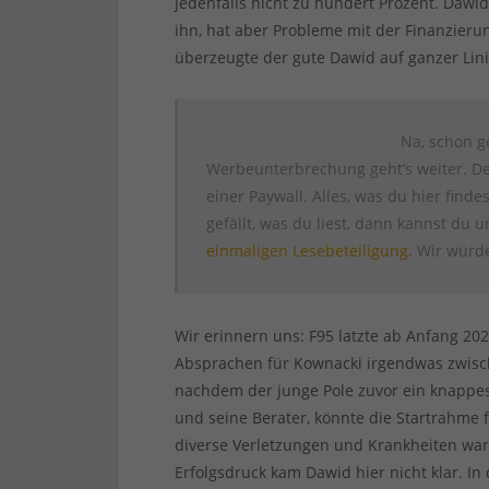
jedenfalls nicht zu hundert Prozent. Dawid
ihn, hat aber Probleme mit der Finanzieru
überzeugte der gute Dawid auf ganzer Lin
Na, schon g
Werbeunterbrechung geht’s weiter. Den
einer Paywall. Alles, was du hier findest
gefällt, was du liest, dann kannst du 
einmaligen Lesebeteiligung
. Wir würd
Wir erinnern uns: F95 latzte ab Anfang 2
Absprachen für Kownacki irgendwas zwisc
nachdem der junge Pole zuvor ein knappes 
und seine Berater, könnte die Startrahme 
diverse Verletzungen und Krankheiten wa
Erfolgsdruck kam Dawid hier nicht klar. In