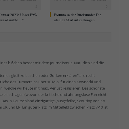
2
0
Januar 2023: Unser F95-
Fortuna in der Rückrunde: Die
tuna-Punkte…“
idealen Startaufstellungen
eines bißchen besser mit dem Journalismus. Natürlich sind die
denlosigkeit zu Luschen oder Gurken erklären“ alle recht
iche des Turnvereins über 10 Mio. für einen Kownacki und
 welche wir heute mit max. Verlust realisieren. Das schönste
diese einschlagen (wovon der kritische und ahnungslose Fan nicht
. Das in Deutschland einzigartige (ausgefeilte) Scouting von KA
UK und LP. Ein guter Platz im Mittelfeld zwischen Platz 7-10 ist