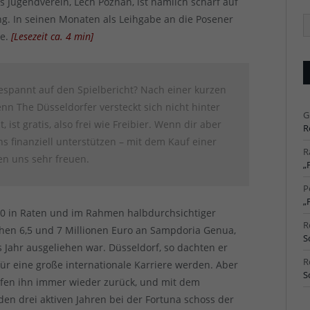
s Jugendverein, Lech Poznań, ist nämlich scharf auf
ng. In seinen Monaten als Leihgabe an die Posener
Ä
Ar
ie.
[
Lesezeit ca.
4
min
]
espannt auf den Spielbericht? Nach einer kurzen
n The Düsseldorfer versteckt sich nicht hinter
G
, ist gratis, also frei wie Freibier. Wenn dir aber
R
uns finanziell unterstützen – mit dem Kauf einer
R
en uns sehr freuen.
„
P
„
020 in Raten und im Rahmen halbdurchsichtiger
R
hen 6,5 und 7 Millionen Euro an Sampdoria Genua,
S
Jahr ausgeliehen war. Düsseldorf, so dachten er
R
für eine große internationale Karriere werden. Aber
S
rfen ihn immer wieder zurück, und mit dem
 den drei aktiven Jahren bei der Fortuna schoss der