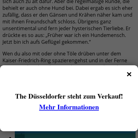
sich auch zu alt dafür. Aber die regelmäßige Runde, die
behielt er auch ohne Hund bei. Dabei ergab es sich eher
zufällig, dass er den Gänsen und Krähen näher kam und
mit ihnen Freundschaft schloss. Übrigens ganz
unsentimental und fern jeder hysterischen Tierliebe. Er
drückte es so aus: „Früher war ich ein Hundemensch.
Jetzt bin ich aufs Geflügel gekommen.“
Wen du also mit oder ohne Töle drüben unter dem
Kaiser-Friedrich-Ring spazierengehst und in der Ferne
eine Gestalt siehst, die von schwarzen Vögeln umkreist
×
wird, dann fürchte dich nicht. Das ist der Krähenmann
von Oberkassel, ein freundlicher, älterer Herr, mit dem
man sich prima über dies und das unterhalten kann.
The Düsseldorfer steht zum Verkauf!
Mehr Informationen