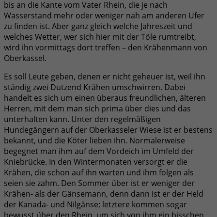
bis an die Kante vom Vater Rhein, die je nach
Wasserstand mehr oder weniger nah am anderen Ufer
zu finden ist. Aber ganz gleich welche Jahreszeit und
welches Wetter, wer sich hier mit der Töle rumtreibt,
wird ihn vormittags dort treffen – den Krähenmann von
Oberkassel.
Es soll Leute geben, denen er nicht geheuer ist, weil ihn
ständig zwei Dutzend Krähen umschwirren. Dabei
handelt es sich um einen überaus freundlichen, älteren
Herren, mit dem man sich prima über dies und das
unterhalten kann. Unter den regelmäßigen
Hundegängern auf der Oberkasseler Wiese ist er bestens
bekannt, und die Köter lieben ihn. Normalerweise
begegnet man ihm auf dem Vordeich im Umfeld der
Kniebrücke. In den Wintermonaten versorgt er die
Krähen, die schon auf ihn warten und ihm folgen als
seien sie zahm. Den Sommer über ist er weniger der
Krähen- als der Gänsemann, denn dann ist er der Held
der Kanada- und Nilgänse; letztere kommen sogar
bewusst über den Rhein, um sich von ihm ein bisschen