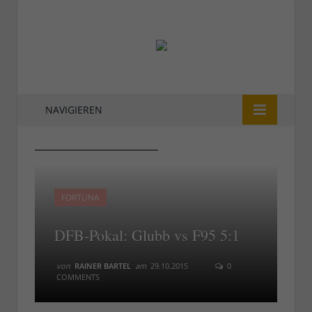
NAVIGIEREN
Fortuna-Gucken im Vossen
Fortuna-Gucken im Vossen
FORTUNA
DFB-Pokal: Glubb vs F95 5:1
von
RAINER BARTEL
am
29.10.2015
0
COMMENTS