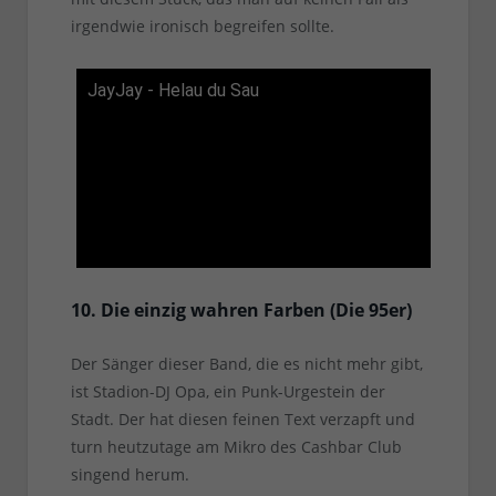
irgendwie ironisch begreifen sollte.
JayJay - Helau du Sau
10. Die einzig wahren Farben (Die 95er)
Der Sänger dieser Band, die es nicht mehr gibt,
ist Stadion-DJ Opa, ein Punk-Urgestein der
Stadt. Der hat diesen feinen Text verzapft und
turn heutzutage am Mikro des Cashbar Club
singend herum.