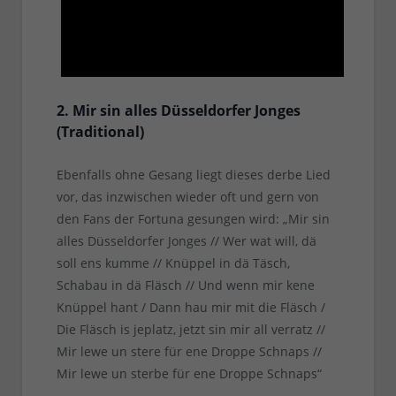
2. Mir sin alles Düsseldorfer Jonges
(Traditional)
Ebenfalls ohne Gesang liegt dieses derbe Lied
vor, das inzwischen wieder oft und gern von
den Fans der Fortuna gesungen wird: „Mir sin
alles Düsseldorfer Jonges // Wer wat will, dä
soll ens kumme // Knüppel in dä Täsch,
Schabau in dä Fläsch // Und wenn mir kene
Knüppel hant / Dann hau mir mit die Fläsch /
Die Fläsch is jeplatz, jetzt sin mir all verratz //
Mir lewe un stere für ene Droppe Schnaps //
Mir lewe un sterbe für ene Droppe Schnaps“