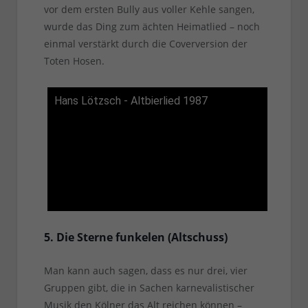
vor dem ersten Bully aus voller Kehle sangen,
wurde das Ding zum ächten Heimatlied – noch
einmal verstärkt durch die Coverversion der
Toten Hosen.
Hans Lötzsch - Altbierlied 1987
5. Die Sterne funkelen (Altschuss)
Man kann auch sagen, dass es nur drei, vier
Gruppen gibt, die in Sachen karnevalistischer
Musik den Kölner das Alt reichen können –