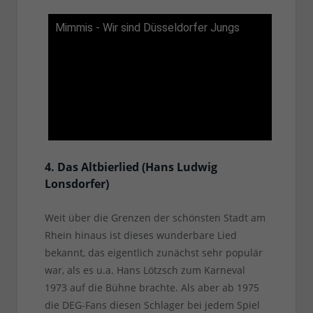
Mimmis - Wir sind Düsseldorfer Jungs
4. Das Altbierlied (Hans Ludwig
Lonsdorfer)
Weit über die Grenzen der schönsten Stadt am
Rhein hinaus ist dieses wunderbare Lied
bekannt, das eigentlich zunächst sehr populär
war, als es u.a. Hans Lötzsch zum Karneval
1973 auf die Bühne brachte. Als aber ab 1975
die DEG-Fans diesen Schlager bei jedem Spiel