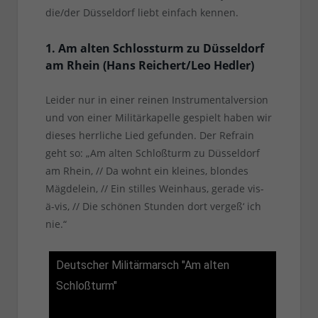
die/der Düsseldorf liebt einfach kennen.
1. Am alten Schlossturm zu Düsseldorf
am Rhein (Hans Reichert/Leo Hedler)
Leider nur in einer reinen Instrumentalversion
und von einer Militärkapelle gespielt haben wir
dieses herrliche Lied gefunden. Der Refrain
geht so: „Am alten Schloßturm zu Düsseldorf
am Rhein, // Da wohnt ein kleines, blondes
Mägdelein, // Ein stilles Weinhaus, gerade vis-
ä-vis, // Die schönen Stunden dort vergeß‘ ich
nie.“
Deutscher Militärmarsch "Am alten
Schloßturm"