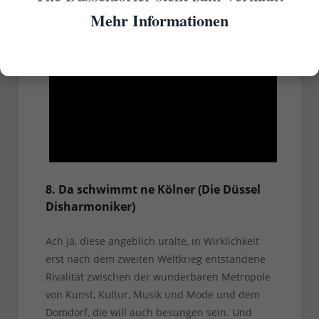
Karnevalssession wieder vergessen hat…
Mehr Informationen
Alt Schuss - Weil ech en Düsseldorfer ben
2013
8. Da schwimmt ne Kölner (Die Düssel
Disharmoniker)
Ach ja, diese angeblich uralte, in Wirklichkeit
erst nach dem zweiten Weltkrieg entstandene
Rivalität zwischen der wunderbaren Metropole
von Kunst, Kultur, Musik und Mode und dem
Domdorf, die will auch besungen sein. Und