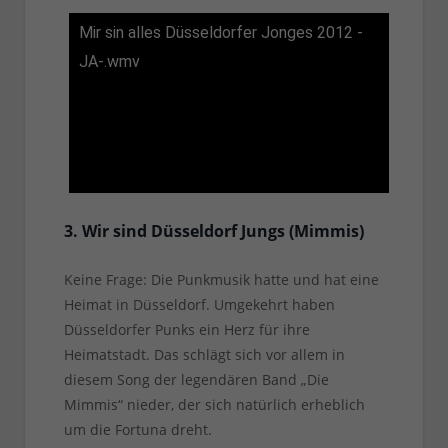
Mir sin alles Düsseldorfer Jonges 2012 -
JA-.wmv
3. Wir sind Düsseldorf Jungs (Mimmis)
Keine Frage: Die Punkmusik hatte und hat eine
Heimat in Düsseldorf. Umgekehrt haben
Düsseldorfer Punks ein Herz für ihre
Heimatstadt. Das schlägt sich vor allem in
diesem Song der legendären Band „Die
Mimmis“ nieder, der sich natürlich erheblich
um die Fortuna dreht.