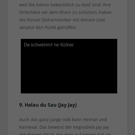
weil die Kölner bekanntlich zu doof sind, ihre
Örtlichkeit vor dem Rhein zu schützen, haben
die Düssel Disharmoniker mit diesem Lied
absolut den Punkt getroffen
Da schwimmt ne Kölner
9. Helau du Sau (Jay Jay)
Auch das ganz junge Volk kann Heimat und
Karneval. Das beweist der begnadete Jay Jay
mit diesem Stück, das man auf keinen Fall als