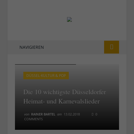
NAVIGIEREN
Hans Lötzsch singt das Altbierlied
Hans Lötzsch singt das Altbierlied
DÜSSEL-KULTUR & POP
Die 10 wichtigste Düsseldorfer
Heimat- und Karnevalslieder
von
RAINER BARTEL
am
13.02.2018
0
COMMENTS