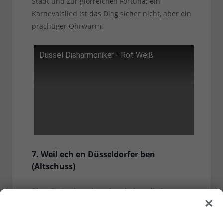
Stadt und zur glorreichen Fortuna; ein
Karnevalslied ist das Ding sicher nicht, aber ein
prächtiger Ohrwurm.
Düssel Disharmoniker - Rot Weiß
7. Weil ech en Düsseldorfer ben
(Altschuss)
Als müsste sie es beweisen haben die Jungs
×
von Altschuss hier noch ein Lied im Angebot,
das man nicht einfach nach einer