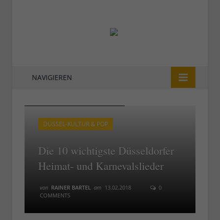
NAVIGIEREN
Hans Lötzsch singt das Altbierlied
Hans Lötzsch singt das Altbierlied
DÜSSEL-KULTUR & POP
Die 10 wichtigste Düsseldorfer
Heimat- und Karnevalslieder
von
RAINER BARTEL
am
13.02.2018
0
COMMENTS