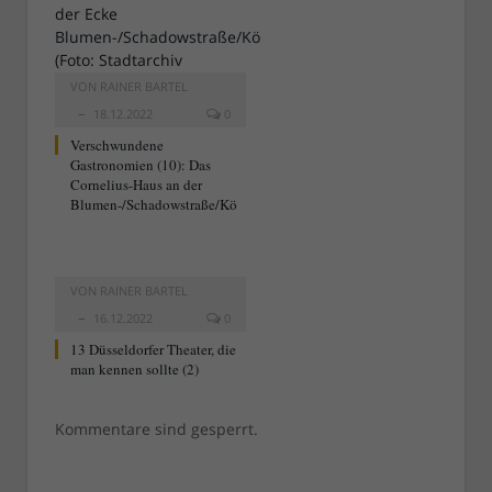
VON
RAINER BARTEL
18.12.2022
0
Verschwundene
Gastronomien (10): Das
Cornelius-Haus an der
Blumen-/Schadowstraße/Kö
VON
RAINER BARTEL
16.12.2022
0
13 Düsseldorfer Theater, die
man kennen sollte (2)
Kommentare sind gesperrt.