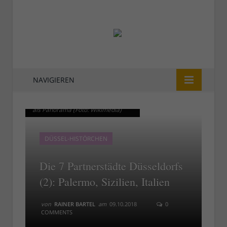
NAVIGIEREN
Düsseldorfs Partnerstadt Palermo
Düsseldorfs Partnerstadt Palermo
als Panorama (Foto: Wikimedia)
als Panorama (Foto: Wikimedia)
DÜSSEL-HISTÖRCHEN
Die 7 Partnerstädte Düsseldorfs
(2): Palermo, Sizilien, Italien
von
RAINER BARTEL
am
09.10.2018
0
COMMENTS