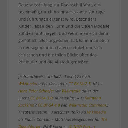
Dauerausstellung zur Rheinschifffahrt, die
regelmäßig durch hochinteressante Vorträge
und Führungen ergänzt wird. Besonders
Kinder lieben den Turm und die vielen Modelle
auf den fünf Etagen. Und wenn man sich dann
gemütlich alles angesehen hat, kann man oben
in der sogenannten Laterne einkehren, sich
erfrischen und die tollen Blicke über das
Rheinufer und die Altstadt genießen.
[Fotonachweis: Titelbild – Leoni1234 via
Wikimedia
unter der Lizenz
CC BY-SA 2.5
; K21 –
Hans Peter Schaefer
via
Wikimedia
unter der
Lizenz
CC BY-SA 3.0
; Kunstpalast – ©
Raimond
Spekking
/
CC BY-SA 4.0
(via
Wikimedia Commons
);
Theatermuseum – Kürschner (talk) via
Wikimedia
als Public Domain – Matthias Neugebauer für
The
Düsseldorfer
; NRW-Forum –
© NRW-Forum