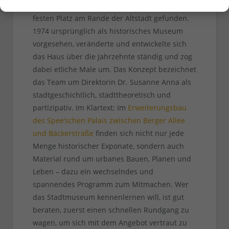
Erst seit 1991 hat das
Stadtmuseum
seinen
festen Platz am Rande der Altstadt gefunden.
1974 ursprünglich als historisches Museum
vorgesehen, veränderte und entwickelte sich
das Haus über die Jahrzehnte ständig und zog
dabei etliche Male um. Das Konzept bezeichnet
das Team um Direktorin Dr. Susanne Anna als
stadtgeschichtlich, stadttheoretisch und
partizipativ. Im Klartext: Im
Erweiterungsbau
des Spee’schen Palais
zwischen Berger Allee
und Bäckerstraße
finden sich nicht nur jede
Menge historischer Exponate, sondern auch
Material rund um urbanes Bauen, Planen und
Leben – dazu ein wechselndes und
spannendes Programm zum Mitmachen. Wer
das Stadtmuseum kennenlernen will, ist gut
beraten, zuerst einen schnellen Rundgang zu
wagen, um sich mit dem Angebot vertraut zu