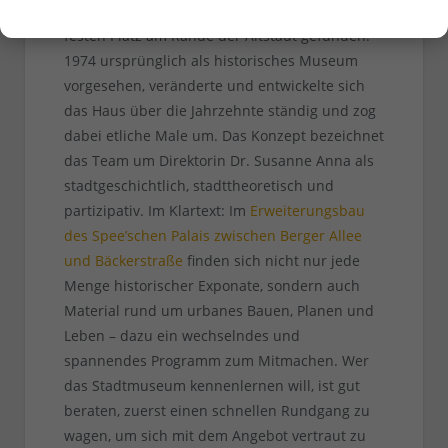
Erst seit 1991 hat das
Stadtmuseum
seinen
festen Platz am Rande der Altstadt gefunden.
1974 ursprünglich als historisches Museum
vorgesehen, veränderte und entwickelte sich
das Haus über die Jahrzehnte ständig und zog
dabei etliche Male um. Das Konzept bezeichnet
das Team um Direktorin Dr. Susanne Anna als
stadtgeschichtlich, stadttheoretisch und
partizipativ. Im Klartext: Im
Erweiterungsbau
des Spee’schen Palais
zwischen Berger Allee
und Bäckerstraße
finden sich nicht nur jede
Menge historischer Exponate, sondern auch
Material rund um urbanes Bauen, Planen und
Leben – dazu ein wechselndes und
spannendes Programm zum Mitmachen. Wer
das Stadtmuseum kennenlernen will, ist gut
beraten, zuerst einen schnellen Rundgang zu
wagen, um sich mit dem Angebot vertraut zu