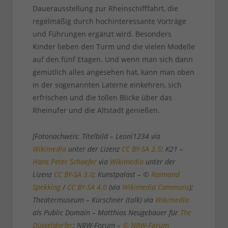
Dauerausstellung zur Rheinschifffahrt, die
regelmäßig durch hochinteressante Vorträge
und Führungen ergänzt wird. Besonders
Kinder lieben den Turm und die vielen Modelle
auf den fünf Etagen. Und wenn man sich dann
gemütlich alles angesehen hat, kann man oben
in der sogenannten Laterne einkehren, sich
erfrischen und die tollen Blicke über das
Rheinufer und die Altstadt genießen.
[Fotonachweis: Titelbild – Leoni1234 via
Wikimedia
unter der Lizenz
CC BY-SA 2.5
; K21 –
Hans Peter Schaefer
via
Wikimedia
unter der
Lizenz
CC BY-SA 3.0
; Kunstpalast – ©
Raimond
Spekking
/
CC BY-SA 4.0
(via
Wikimedia Commons
);
Theatermuseum – Kürschner (talk) via
Wikimedia
als Public Domain – Matthias Neugebauer für
The
Düsseldorfer
; NRW-Forum –
© NRW-Forum