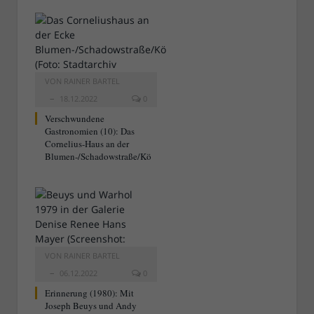
VON
RAINER BARTEL
18.12.2022
0
Verschwundene
Gastronomien (10): Das
Cornelius-Haus an der
Blumen-/Schadowstraße/Kö
VON
RAINER BARTEL
06.12.2022
0
Erinnerung (1980): Mit
Joseph Beuys und Andy