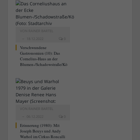
VON
RAINER BARTEL
18.12.2022
0
Verschwundene
Gastronomien (10): Das
Cornelius-Haus an der
Blumen-/Schadowstraße/Kö
VON
RAINER BARTEL
06.12.2022
0
Erinnerung (1980): Mit
Joseph Beuys und Andy
Warhol im Cirkus Roncalli