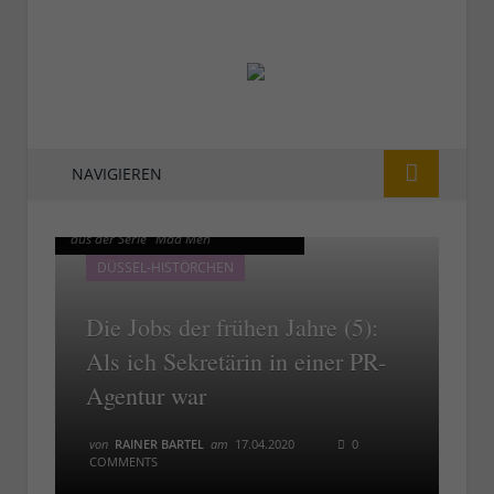
NAVIGIEREN
Sekretärin in den 70ern - Screenshot
Sekretärin in den 70ern - Screenshot
aus der Serie "Mad Men"
aus der Serie "Mad Men"
DÜSSEL-HISTÖRCHEN
Die Jobs der frühen Jahre (5):
Als ich Sekretärin in einer PR-
Agentur war
von
RAINER BARTEL
am
17.04.2020
0
COMMENTS