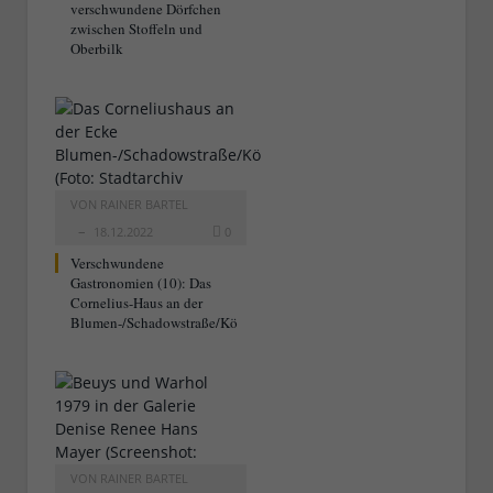
verschwundene Dörfchen
zwischen Stoffeln und
Oberbilk
VON
RAINER BARTEL
18.12.2022
0
Verschwundene
Gastronomien (10): Das
Cornelius-Haus an der
Blumen-/Schadowstraße/Kö
VON
RAINER BARTEL