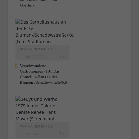
Oberbilk
VON
RAINER BARTEL
18.12.2022
0
Verschwundene
Gastronomien (10): Das
Cornelius-Haus an der
Blumen-/Schadowstraße/Kö
VON
RAINER BARTEL
06.12.2022
0