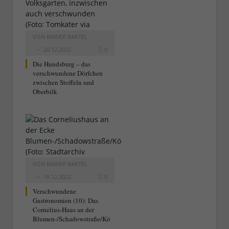
VON
RAINER BARTEL
20.12.2022
0
Die Hundsburg – das
verschwundene Dörfchen
zwischen Stoffeln und
Oberbilk
VON
RAINER BARTEL
18.12.2022
0
Verschwundene
Gastronomien (10): Das
Cornelius-Haus an der
Blumen-/Schadowstraße/Kö