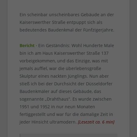
von
RAINER BARTEL
am
21.10.2022
2
COMMENTS
Ein scheinbar unscheinbares Gebäude an der
Kaiserswerther Straße entpuppt sich als
bedeutendes Baudenkmal der Fünfzigerjahre.
Bericht ·
Ein Geständnis: Wohl Hunderte Male
bin ich am Haus Kaiserswerther Straße 137
vorbeigekommen, und das Einzige, was mit
jemals auffiel, war die überlebensgroße
Skulptur eines nackten Jünglings. Nun aber
stieß ich bei der Durchsicht der Düsseldorfer
Baudenkmäler auf dieses Gebäude, das
sogenannte „Drahthaus“. Es wurde zwischen
1951 und 1952 in nur neun Monaten
fertiggestellt und war für die damalige Zeit in
jeder Hinsicht ultramodern.
[
Lesezeit ca.
6
min
]