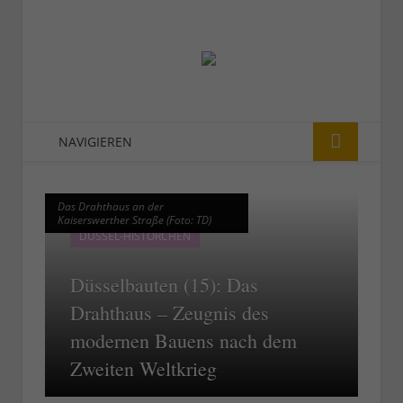
NAVIGIEREN
Das Drahthaus an der
Das Drahthaus an der
Kaiserswerther Straße (Foto: TD)
Kaiserswerther Straße (Foto: TD)
DÜSSEL-HISTÖRCHEN
Düsselbauten (15): Das
Drahthaus – Zeugnis des
modernen Bauens nach dem
Zweiten Weltkrieg