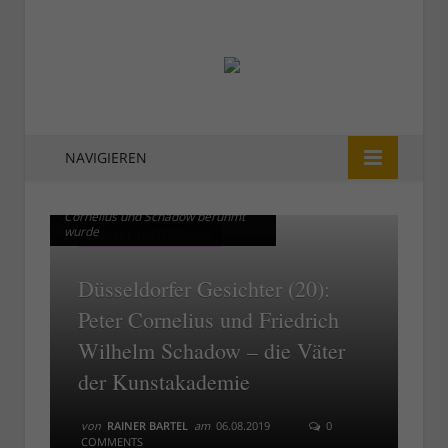
NAVIGIEREN
Die Kunstakademie, die durch
Die Kunstakademie, die durch
Cornelius und Schadow berühmt
Cornelius und Schadow berühmt
wurde
wurde
DÜSSEL-HISTÖRCHEN
Düsseldorfer Gesichter (20):
Peter Cornelius und Friedrich
Wilhelm Schadow – die Väter
der Kunstakademie
von
RAINER BARTEL
am
06.08.2019
0
COMMENTS