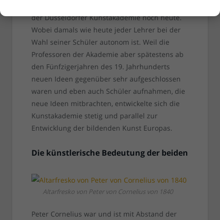
sich schart, stammt von Schadow – es gilt in
der Düsseldorfer Kunstakademie noch heute.
Wobei damals wie heute jeder Lehrer bei der
Wahl seiner Schüler autonom ist. Weil die
Professoren der Akademie aber spätestens ab
den Fünfzigerjahren des 19. Jahrhunderts
neuen Ideen gegenüber sehr aufgeschlossen
waren und eben auch Schüler aufnahmen, die
neue Ideen mitbrachten, entwickelte sich die
Kunstakademie stetig und parallel zur
Entwicklung der bildenden Kunst Europas.
Die künstlerische Bedeutung der beiden
Altarfresko von Peter von Cornelius von 1840
Peter Cornelius war und ist mit Abstand der