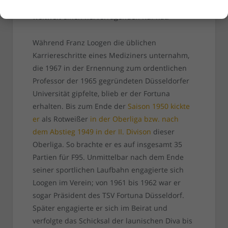
Düsseldorfer Kardiologenschule, die bis heute
weltweit einen hervorragenden Ruf hat.
Während Franz Loogen die üblichen
Karriereschritte eines Mediziners unternahm,
die 1967 in der Ernennung zum ordentlichen
Professor der 1965 gegründeten Düsseldorfer
Universität gipfelte, blieb er der Fortuna
erhalten. Bis zum Ende der
Saison 1950 kickte
er
als Rotweißer
in der Oberliga bzw. nach
dem Abstieg 1949 in der II. Divison
dieser
Oberliga. So brachte er es auf insgesamt 35
Partien für F95. Unmittelbar nach dem Ende
seiner sportlichen Laufbahn engagierte sich
Loogen im Verein; von 1961 bis 1962 war er
sogar Präsident des TSV Fortuna Düsseldorf.
Später engagierte er sich im Beirat und
verfolgte das Schicksal der launischen Diva bis