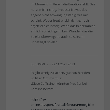
im Moment im Verein die Emotion fehlt. Das
nervt mich richtig. Preusser ist was das
angeht nicht schwingungsfähig, wie mir
scheint. Weder freut er sich richtig, noch
ärgert er sich richtig. Wenn das in der Kabine
ähnlich vor sich geht, kein Wunder, das die
Spieler überwiegend auch so seltsam
unbeteiligt spielen.
SCHOMMI
am
22.11.2021 20:21
Es gibt wenig zu lachen, guckstu hier den
vollsten Optimismus:
„Diese Co-Trainer könnten Preußer bei
Fortuna helfen“
https://rp-
online.de/sport/fussball/fortuna/moegliche-
co-trainer-fuer-christian-preusser-bei-