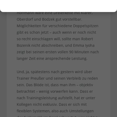
herangewachsen ist. Selbst ohne Andre
Hoffmann wäre eine Dreierkette mit Klarer,
Oberdorf und Bodzek gut vorstellbar.
Möglichkeiten für verschiedene Doppelspitzen
gibt es schon jetzt – auch wenn er noch nicht
so recht einschlagen will, sollte man Robert
Bozenik nicht abschreiben, und Emma Iyoha
zeigt bei seinen ersten vollen 90 Minuten nach
langer Zeit eine ansprechende Leistung.
Und, ja, spätestens nach gestern wird über
Trainer Preußer und seinen Verbleib zu reden
sein. Das Blöde ist, dass man ihm – objektiv
betrachtet – wenig vorwerfen kann. Dass er
nach Trainingsleistung aufstellt, hat er unter
Kollegen nicht exklusiv. Dass er sich mit
flexiblen Systemen, also auch Umstellungen