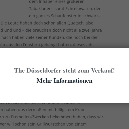
dem Inhaber eines größeren
Tabakladens samt Schreibwaren, der
ein ganzes Schaufenster in schwarz-
: „Die Leute haben doch schon allen Quatsch, also
d und und – die brauchen doch nicht alle zwei Jahre
 nach haben viele seiner Kunden, die noch bei der
n aus den Fenstern gehängt hatten, dieses Jahr
iesen Pegida-Leuten in einen Topf geworfen werden.“
andel, der Fahnen in allen Größen und Qualitäten
och so kleinen Staat anbietet. Hier wollte man
The Düsseldorfer steht zum Verkauf!
stellvertretende Geschäftsführer ließ sich dann doch
Mehr Informationen
ehmen im laufenden Jahr so gut wie keine Effekte
ers in Getränkemärkten und teils auch in
ten haben uns dermaßen mit billigstem Kram
lern zu Promotion-Zwecken bekommen haben, dass wir
er will schon sein Grillwürstchen von einem