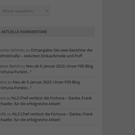
ltere
tikel
AKTUELLE KOMMENTARE
ünter Schmitz
zu
Ortsangabe: Die zwei Gesichter der
ethelstraße – zwischen Einkaufsmeile und Puff
ainer Bartel
zu
Neu ab 9. Januar 2023: Unser F95-Blog
Fortuna-Punkte…“
etra
zu
Neu ab 9. Januar 2023: Unser F95-Blog
Fortuna-Punkte…“
ore
zu
NLZ-Chef verlässt die Fortuna – Danke, Frank
chaefer, für die erfolgreiche Arbeit!
oRe
zu
NLZ-Chef verlässt die Fortuna – Danke, Frank
chaefer, für die erfolgreiche Arbeit!