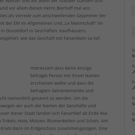
 der Waliser und vor allem der Isländer standen und
 und vor allem diesen Herrn Bierhoff mal ans
Ä
Ar
. Dies als Vorrede zum anschwellenden Gejammer der
mit der EM im Allgemeinen und „Le Mannschaft“ im
in Düsseldorf in Geschäften, Kaufhäusern,
gehört, wie das Geschäft mit Fanartikeln so lief.
G
R
R
Interessant dass keine einzige
„
befragte Person mit ihrem Namen
P
erscheinen wollte und dass die
„
befragten Getränkemärkte und
nicht namentlich genannt zu werden. Um die
R
S
chweigen wir auch die Namen der Geschäfte und
ser dieser Stadt fanden sich Fanartikel ab Ende Mai
R
S
m Trikots, Hüte, Mützen, Blumenketten und Schals. Am
n Kram dann im Erdgeschoss zusammengezogen. Eine