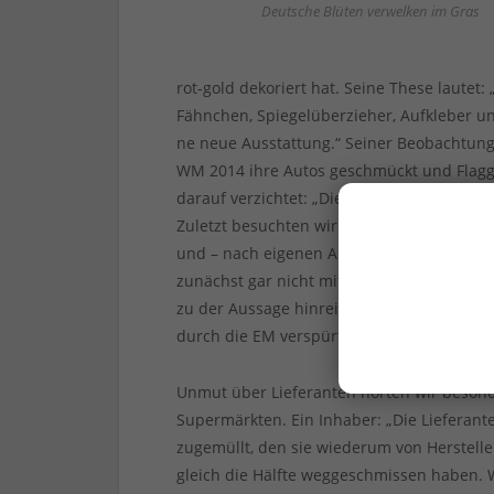
Deutsche Blüten verwelken im Gras
rot-gold dekoriert hat. Seine These lautet
Fähnchen, Spiegelüberzieher, Aufkleber un
ne neue Ausstattung.“ Seiner Beobachtung
WM 2014 ihre Autos geschmückt und Flagge
darauf verzichtet: „Die wollen nicht mit d
Zuletzt besuchten wir einen Flaggengroßh
und – nach eigenen Aussagen – für jeden n
zunächst gar nicht mit uns sprechen. Der 
zu der Aussage hinreißen, dass das Untern
durch die EM verspürt habe.
Unmut über Lieferanten hörten wir besond
Supermärkten. Ein Inhaber: „Die Lieferan
zugemüllt, den sie wiederum von Herstel
gleich die Hälfte weggeschmissen haben. W