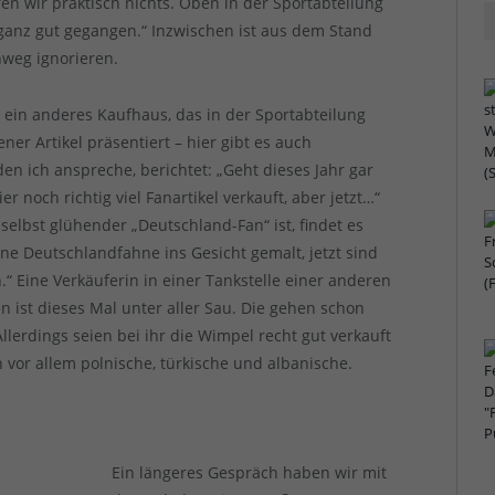
en wir praktisch nichts. Oben in der Sportabteilung
 ganz gut gegangen.“ Inzwischen ist aus dem Stand
weg ignorieren.
 ein anderes Kaufhaus, das in der Sportabteilung
ner Artikel präsentiert – hier gibt es auch
en ich anspreche, berichtet: „Geht dieses Jahr gar
r noch richtig viel Fanartikel verkauft, aber jetzt…“
 selbst glühender „Deutschland-Fan“ ist, findet es
ne Deutschlandfahne ins Gesicht gemalt, jetzt sind
.“ Eine Verkäuferin in einer Tankstelle einer anderen
n ist dieses Mal unter aller Sau. Die gehen schon
llerdings seien bei ihr die Wimpel recht gut verkauft
 vor allem polnische, türkische und albanische.
Ein längeres Gespräch haben wir mit