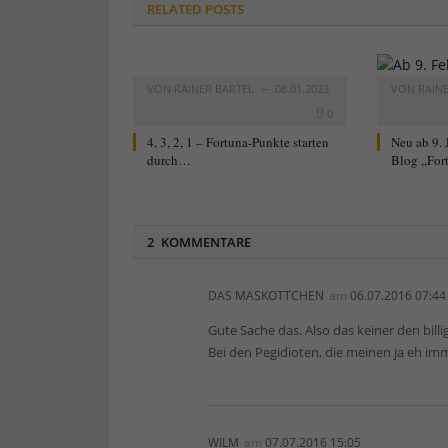
RELATED
POSTS
VON
RAINER BARTEL
08.01.2023
VON
RAIN
0
4, 3, 2, 1 – Fortuna-Punkte starten
Neu ab 9. 
durch…
Blog „For
2 KOMMENTARE
DAS MASKOTTCHEN
am
06.07.2016 07:44
Gute Sache das. Also das keiner den bill
Bei den Pegidioten, die meinen ja eh i
WILM
am
07.07.2016 15:05