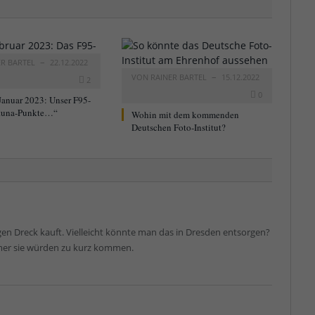
ER BARTEL
22.12.2022
VON
RAINER BARTEL
15.12.2022
2
0
Januar 2023: Unser F95-
tuna-Punkte…“
Wohin mit dem kommenden
Deutschen Foto-Institut?
igen Dreck kauft. Vielleicht könnte man das in Dresden entsorgen?
mmer sie würden zu kurz kommen.