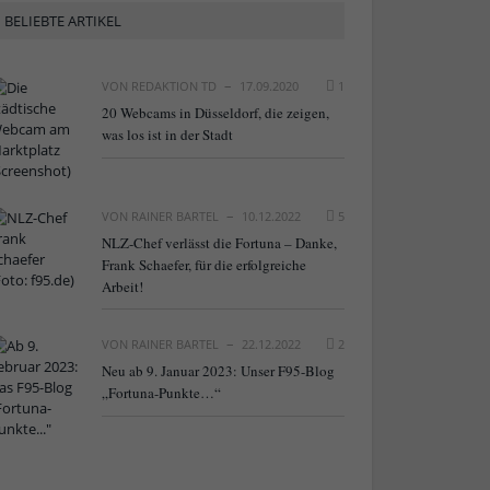
BELIEBTE ARTIKEL
VON
REDAKTION TD
17.09.2020
1
20 Webcams in Düsseldorf, die zeigen,
was los ist in der Stadt
VON
RAINER BARTEL
10.12.2022
5
NLZ-Chef verlässt die Fortuna – Danke,
Frank Schaefer, für die erfolgreiche
Arbeit!
VON
RAINER BARTEL
22.12.2022
2
Neu ab 9. Januar 2023: Unser F95-Blog
„Fortuna-Punkte…“