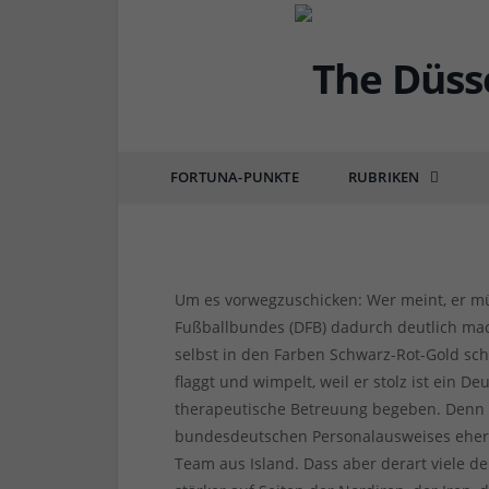
DÜSSEL-POLITIK & POSITIONEN
EM 2016: Das Jammer
FORTUNA-PUNKTE
RUBRIKEN
von
RAINER BARTEL
am
05.07.2016
2 COMM
Um es vorwegzuschicken: Wer meint, er mü
Fußballbundes (DFB) dadurch deutlich mach
selbst in den Farben Schwarz-Rot-Gold schm
flaggt und wimpelt, weil er stolz ist ein D
therapeutische Betreuung begeben. Denn na
bundesdeutschen Personalausweises eher 
Team aus Island. Dass aber derart viele d