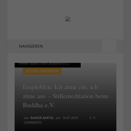
NAVIGIEREN
Stillemeditation - der Buddha ist
Stillemeditation - der Buddha ist
immer dabei (Foto: Buddha e.V.)
immer dabei (Foto: Buddha e.V.)
DÜSSEL-FAVORITEN
Empfohlen: Ich atme ein, ich
atme aus – Stillemeditation beim
Buddha e.V.
von
RAINER BARTEL
am
10.07.2019
0
COMMENTS